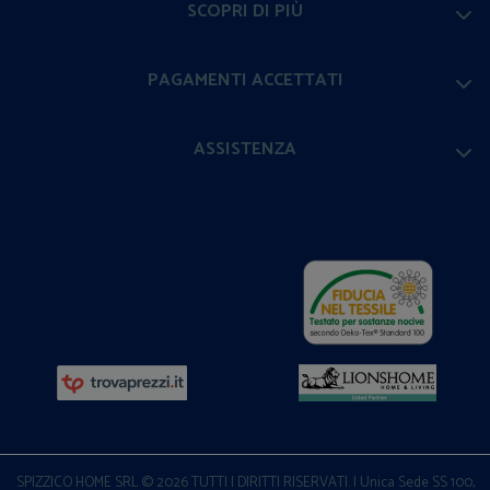
SCOPRI DI PIÙ
PAGAMENTI ACCETTATI
ASSISTENZA
SPIZZICO HOME SRL © 2026 TUTTI I DIRITTI RISERVATI. | Unica Sede SS 100,