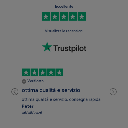
Eccellente
Visualizza le recensioni
V
Verificato
inc
ottima qualità e servizio
co
ottima qualità e servizio. consegna rapida
incr
Peter
gara
Chi
06/08/2026
28/0