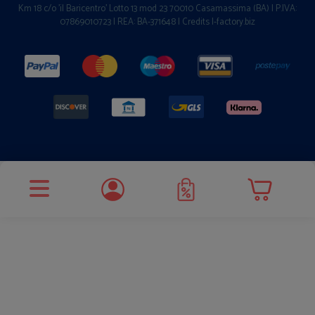
Km 18 c/o 'il Baricentro' Lotto 13 mod 23 70010 Casamassima (BA) | P.IVA:
07869010723 | REA: BA-371648 |
Credits I-factory.biz