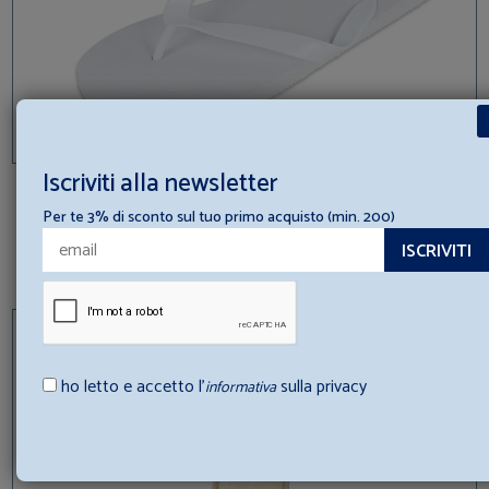
Iscriviti alla newsletter
INFRADITO DONNA
Per te 3% di sconto sul tuo primo acquisto (min. 200)
Spediamo in 24/48h
A partire da
1,70 (+ IVA
)
€ 0,37
€ 2,00
ho letto e accetto l’
sulla privacy
informativa