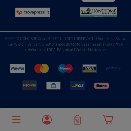
SPIZZICO HOME SRL © 2026 TUTTI I DIRITTI RISERVATI. | Unica Sede SS 100,
Km 18 c/o 'il Baricentro' Lotto 13 mod 23 70010 Casamassima (BA) | P.IVA:
07869010723 | REA: BA-371648 |
Credits I-factory.biz