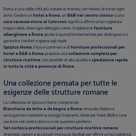
Roma è una delle città più visitate al mondo, con milioni di turisti ogni
anno. Gestire un
hotel a Roma
, un
B&B nel centro storico
o una
casa vacanza vicino al Colosseo
significa offrire un’accoglienza
impeccabile, dove ogni dettaglio conta. Scegliere le
forniture
alberghiere a Roma
giuste è quindi fondamentale per distinguersi e
garantire comfort e igiene agli ospiti.
Spizzico Home
, il tuo e-commerce di
forniture professionali per
hotel e B&B a Roma
, propone una
collezione completa per
strutture ricettive
, con prodotti di alta qualità e
spedizione rapida
in tutta la città e provincia di Roma
.
Una collezione pensata per tutte le
esigenze delle strutture romane
La collezione di Spizzico Home comprende:
Biancheria da letto e da bagno a Roma
: lenzuola, federe e
asciugamani resistenti ai lavaggi frequenti, ideali per hotel, B&B e case
vacanza nel centro storico e nei quartieri periferici
Set cortesia professionali per strutture ricettive romane
:
shampoo, saponi e accessori monouso studiati per offrire un’accoglienza