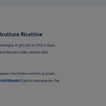
trutture Ricettive
ontagna, in giro per la città o dopo
era rilassarsi nella camera della
 sanno che fornire comfort ai propri
ente e favorire il giusto passaparola. Per
 HOTEL 30LT
 clienti il
minibar per Hotel, B&b e
, è un particolare al quale non si può