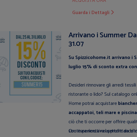
ACQUISTA ORA
Guarda i Dettagli
Arrivano i Summer Day
31.07
Su Spizzicohome.it arrivano i 
luglio 15% di sconto extra co
Desideri rinnovare gli arredi tessi
ristorante o lido? Sul catalogo on
Home potrai acquistare
biancher
accappatoi, teli mare e piscina,
ciò che ti occorre per offrire quali
struttura ricettiva approfittando 
Con esperienza nel settore da olt