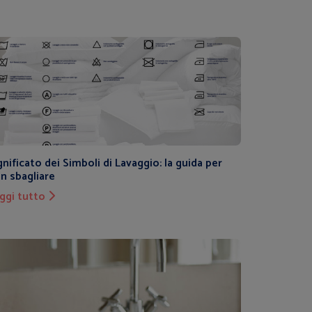
e specializzato nella vendita di
aratterizzati da tecnologia di
ssorbimento 100% CFC free, dai ridotti
ali per fornire sempre il massimo
ttura ricettiva.
o per fornire al cliente della
gnificato dei Simboli di Lavaggio: la guida per
ck in ogni momento della sua
n sbagliare
ggi tutto
 I minibar per Alberghi presenti nel
gettati specificatamente per il
re installati agevolmente all’interno
azie all'assenza di compressore e parti