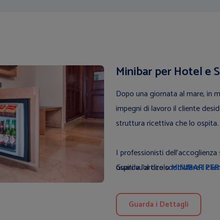
Minibar per Hotel e S
Dopo una giornata al mare, in m
impegni di lavoro il cliente desid
struttura ricettiva che lo ospita.
I professionisti dell’accoglienza
ospiti vuol dire soddisfare il cli
Guarda l'articolo
MINIBAR PER
rendere piacevole il soggiorno dei
strutture ricettive
, o frigobar
Guarda i Dettagli
rinunciare.