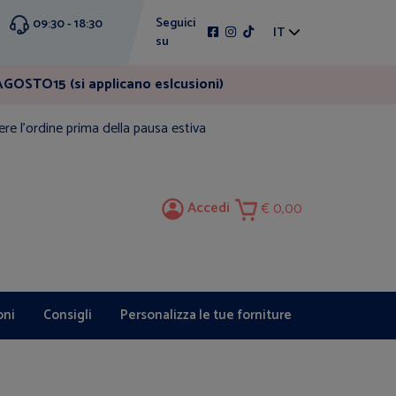
Seguici
09:30 - 18:30
IT
su
GOSTO15 (si applicano eslcusioni)
ere l'ordine prima della pausa estiva
Accedi
0,00
oni
Consigli
Personalizza le tue forniture