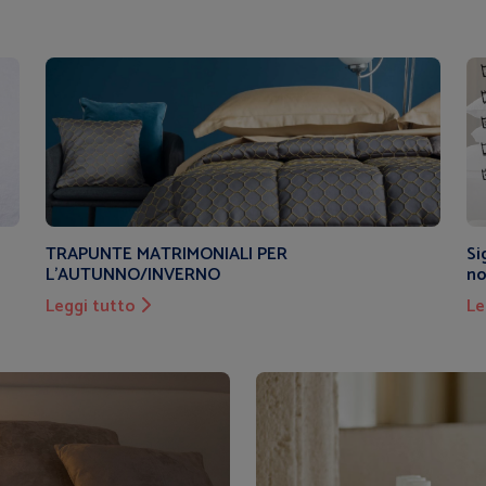
Spizzicohome.it
è lo shop onlin
forniture alberghiere e minibar c
refrigerazione con sistema di a
consumi ed alta affidabilità, ide
comfort agli ospiti della tua stru
I minibar sono lo strumento adatt
TRAPUNTE MATRIMONIALI PER
Si
L'AUTUNNO/INVERNO
struttura acqua, bevande e sna
no
Leggi tutto
Le
permanenza. Piccoli e funzionali,
catalogo Spizzicohome sono pro
settore ricettivo e possono esse
della stanza.
Bassi consumi e silenziosità (gr