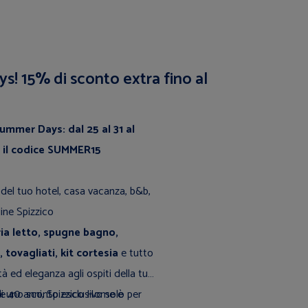
s! 15% di sconto extra fino al
Summer Days: dal 25 al 31 al
n il codice SUMMER15
li del tuo hotel, casa vacanza, b&b,
line Spizzico
ia letto, spugne bagno,
 tovagliati, kit cortesia
e tutto
tà ed eleganza agli ospiti della tua
di uno sconto esclusivo solo per
re 40 anni, Spizzico Home è