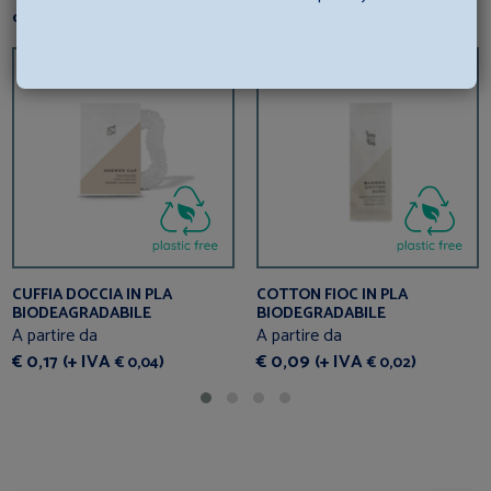
questi articoli correlati?
CUFFIA DOCCIA IN PLA
COTTON FIOC IN PLA
BIODEAGRADABILE
BIODEGRADABILE
A partire da
A partire da
€ 0,17 (+ IVA
)
€ 0,09 (+ IVA
)
€ 0,04
€ 0,02