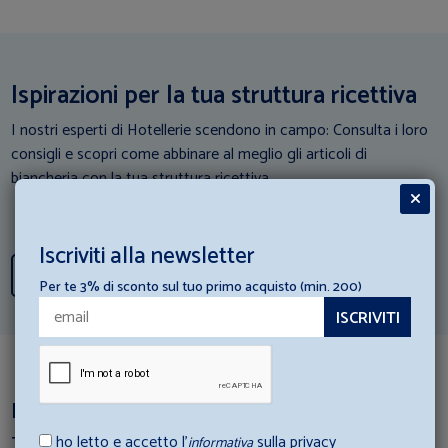
Ispirazioni per la tua struttura ricettiva
I nostri esperti di Hotellerie scendono in campo: Consulta i loro
consigli e scopri come abbinare al meglio gli articoli di
biancheria con la tua struttura ricettiva.
Iscriviti alla newsletter
Scopri tutti i consigli
Per te 3% di sconto sul tuo primo acquisto (min. 200)
Dai un’occhiata a questi articoli
ho letto e accetto l’
sulla privacy
Ti è piaciuto questo prodotto? perchè non dai un’occhiata a
informativa