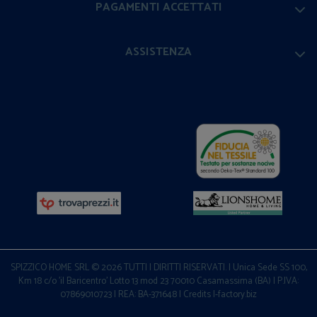
PAGAMENTI ACCETTATI
ASSISTENZA
SPIZZICO HOME SRL © 2026 TUTTI I DIRITTI RISERVATI. | Unica Sede SS 100,
Km 18 c/o 'il Baricentro' Lotto 13 mod 23 70010 Casamassima (BA) | P.IVA:
07869010723 | REA: BA-371648 |
Credits I-factory.biz