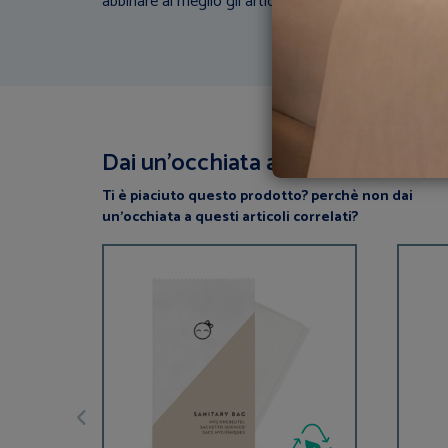
abbinare al meglio gli articoli di biancheria con la tua
Dai un’occhiata a questi articoli
Ti è piaciuto questo prodotto? perchè non dai
un’occhiata a questi articoli correlati?