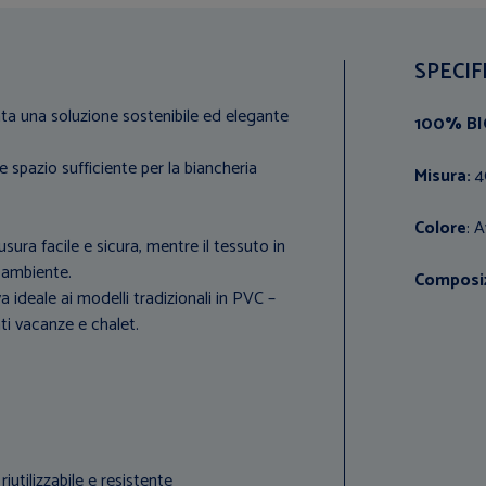
SPECIF
ta una soluzione sostenibile ed elegante
100% B
 spazio sufficiente per la biancheria
Misura:
4
Colore
: 
sura facile e sicura, mentre il tessuto in
l’ambiente.
Composi
iva ideale ai modelli tradizionali in PVC –
ti vacanze e chalet.
utilizzabile e resistente