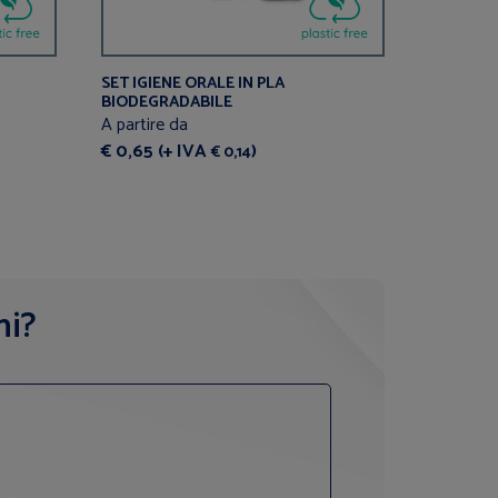
SET IGIENE ORALE IN PLA
BICCHIE
BIODEGRADABILE
BIO
A partire da
A partire
€ 0,65 (+ IVA
)
€ 0,10 (
€ 0,14
ni?