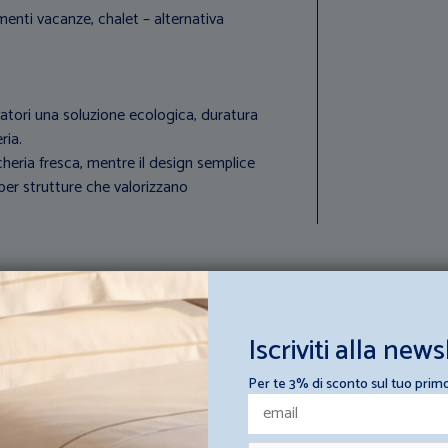
amenti vacanze, chalet – alternativa
gatori una soluzione ecologica, duratura
ria.
cheria fresca, mentre il design semplice
per strutture che valorizzano
Iscriviti alla news
ttura ricettiva
Per te 3% di sconto sul tuo prim
sulta i loro consigli e scopri come