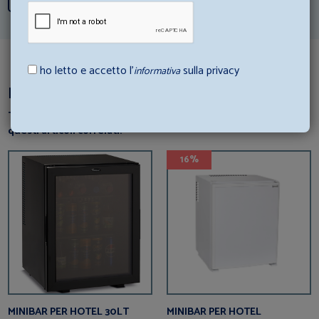
ho letto e accetto l’
sulla privacy
informativa
Dai un’occhiata a questi articoli
Ti è piaciuto questo prodotto? perchè non dai un’occhiata a
questi articoli correlati?
16%
MINIBAR PER HOTEL 30LT
MINIBAR PER HOTEL