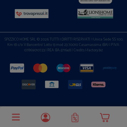
SPIZZICO HOME SRL © 2026 TUTTI I DIRITTI RISERVATI. | Unica Sede SS 100,
Km 18 c/o 'il Baricentro' Lotto 13 mod 23 70010 Casamassima (BA) | P.IVA:
07869010723 | REA: BA-371648 |
Credits I-factory.biz