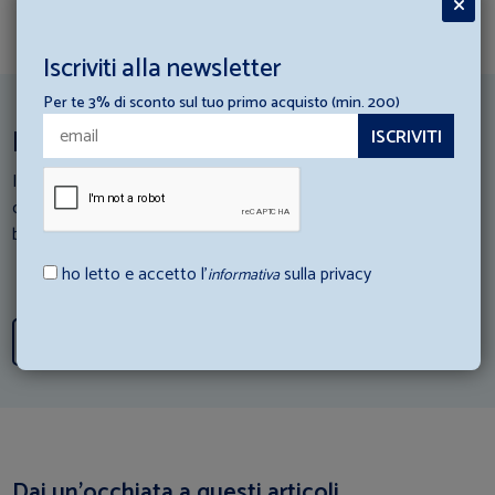
Iscriviti alla newsletter
Per te 3% di sconto sul tuo primo acquisto (min. 200)
Ispirazioni per la tua struttura ricettiva
I nostri esperti di Hotellerie scendono in campo: Consulta i loro
consigli e scopri come abbinare al meglio gli articoli di
biancheria con la tua struttura ricettiva.
ho letto e accetto l’
sulla privacy
informativa
Scopri tutti i consigli
Dai un’occhiata a questi articoli