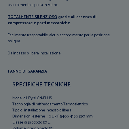
assorbimento e porta in Vetro.
TOTALMENTE SILENZIOSO
grazie all'assenza di
compressore e parti meccaniche.
Facilmente trasportabile, alcun accorgimento per la posizione
obliqua.
Da incasso o libera installazione.
1 ANNO DI GARANZIA
SPECIFICHE TECNICHE
Modello HP30LGN-PLUS
Tecnologia di raffreddamento Termoelettrico
Tipo di installazione Incasso o libera
Dimensioni esterne H x L x P 540 x 419 x 390 mm.
Classe di prodotto 30 L.
Volume interno netto 32 L.