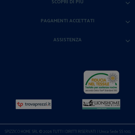
SCOPRI DI PIÙ
PAGAMENTI ACCETTATI
ASSISTENZA
SPIZZICO HOME SRL © 2026 TUTTI I DIRITTI RISERVATI. | Unica Sede SS 100,