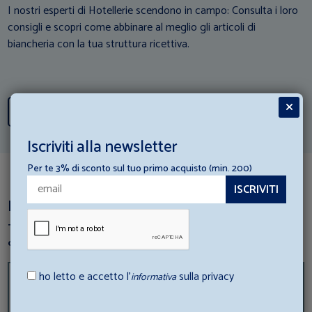
I nostri esperti di Hotellerie scendono in campo: Consulta i loro
consigli e scopri come abbinare al meglio gli articoli di
biancheria con la tua struttura ricettiva.
Scopri tutti i consigli
Iscriviti alla newsletter
Per te 3% di sconto sul tuo primo acquisto (min. 200)
Dai un’occhiata a questi articoli
Ti è piaciuto questo prodotto? perchè non dai un’occhiata a
questi articoli correlati?
ho letto e accetto l’
sulla privacy
informativa