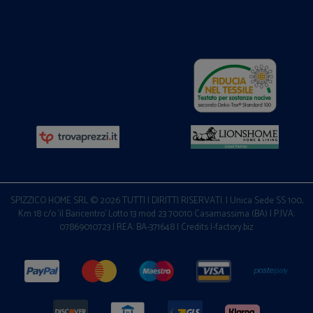
SPIZZICO HOME SRL © 2026 TUTTI I DIRITTI RISERVATI. | Unica Sede SS 100,
Km 18 c/o 'il Baricentro' Lotto 13 mod 23 70010 Casamassima (BA) | P.IVA:
07869010723 | REA: BA-371648 |
Credits I-factory.biz