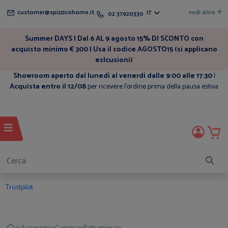
customer@spizzicohome.it
vedi altro
IT
02 37920330
Summer DAYS | Dal 6 AL 9 agosto 15% DI SCONTO con
acquisto minimo € 300 | Usa il codice AGOSTO15 (si applicano
eslcusioni)
Showroom aperto dal lunedì al venerdì dalle 9:00 alle 17:30
|
Acquista entro il 12/08
per ricevere l'ordine prima della pausa estiva
Trustpilot
>>
>>
>>
>>