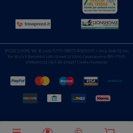
SPIZZICO HOME SRL © 2026 TUTTI I DIRITTI RISERVATI. | Unica Sede SS 100,
Km 18 c/o 'il Baricentro' Lotto 13 mod 23 70010 Casamassima (BA) | P.IVA:
07869010723 | REA: BA-371648 |
Credits I-factory.biz