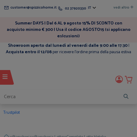
customer@spizzicohome.it
vedi altro
IT
02 37920330
Summer DAYS | Dal 6 AL 9 agosto 15% DI SCONTO con
acquisto minimo € 300 | Usa il codice AGOSTO15 (si applicano
eslcusioni)
Showroom aperto dal lunedì al venerdì dalle 9:00 alle 17:30
|
Acquista entro il 12/08
per ricevere l'ordine prima della pausa estiva
Trustpilot
>>
>>
>>
>>