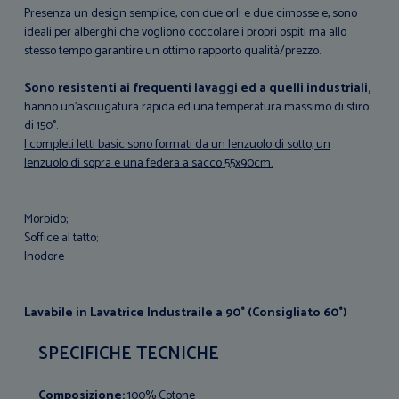
Presenza un design semplice, con due orli e due cimosse e, sono
ideali per alberghi che vogliono coccolare i propri ospiti ma allo
stesso tempo garantire un ottimo rapporto qualità/prezzo.
Sono resistenti ai frequenti lavaggi ed a quelli industriali,
hanno un’asciugatura rapida ed una temperatura massimo di stiro
di 150°.
I completi letti basic sono formati da un lenzuolo di sotto, un
lenzuolo di sopra e una federa a sacco 55x90cm.
Morbido;
Soffice al tatto;
Inodore
Lavabile in Lavatrice Industraile a 90° (Consigliato 60°)
SPECIFICHE TECNICHE
Composizione:
100% Cotone