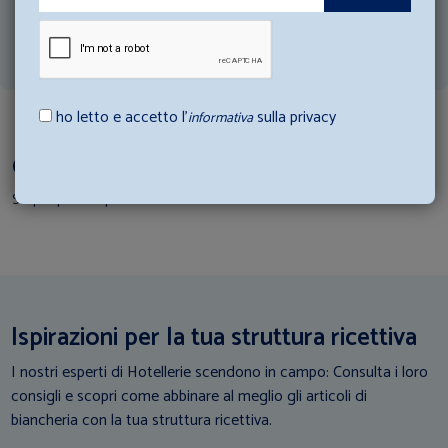
Matrimoniale king 300x300cm;
Federa a sacco 60x90cm.
ho letto e accetto l’
sulla privacy
informativa
Completa il Set Coordinato
Scopri i prodotti per creare il tuo set
Ispirazioni per la tua struttura ricettiva
I nostri esperti di Hotellerie scendono in campo: Consulta i loro
consigli e scopri come abbinare al meglio gli articoli di
biancheria con la tua struttura ricettiva.