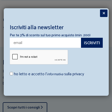
Completa il Set Coordinato
Iscriviti alla newsletter
Scopri i prodotti per creare il tuo set
Per te 3% di sconto sul tuo primo acquisto (min. 200)
Ispirazioni per la tua struttura ricettiva
I nostri esperti di Hotellerie scendono in campo: Consulta i loro
ho letto e accetto l’
sulla privacy
informativa
consigli e scopri come abbinare al meglio gli articoli di
biancheria con la tua struttura ricettiva.
Scopri tutti i consigli