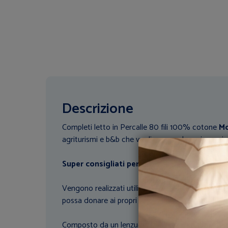
Descrizione
Completi letto in Percalle 80 fili 100% cotone
Mo
agriturismi e b&b che vogliono regalare ai propri 
Super consigliati per hotel a cinque stelle.
Vengono realizzati utilizzando i migliori filati di c
possa donare ai propri clienti il massimo della mo
Composto da un lenzuolo sopra piano, un lenzuo