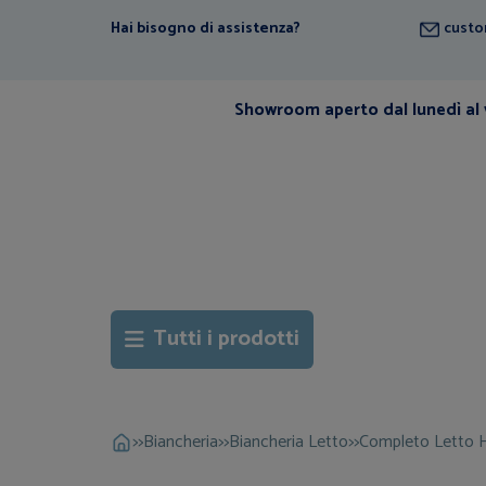
Hai bisogno di assistenza?
custo
Showroom aperto dal lunedì al v
Tutti i prodotti
>>
Biancheria
>>
Biancheria Letto
>>
Completo Letto 