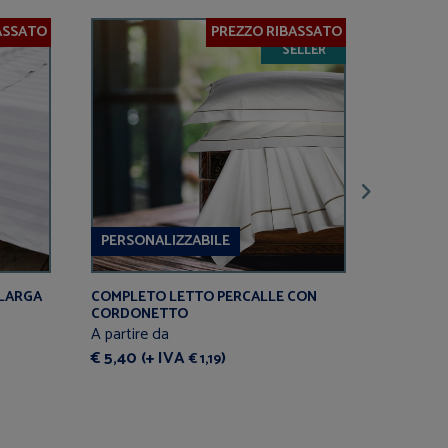
ASSATO
PREZZO RIBASSATO
BEST
SELLER
PERSONALIZZABILE
 LARGA
COMPLETO LETTO PERCALLE CON
COMPLET
CORDONETTO
A partire
A partire da
€ 90,00
€ 5,40 (+ IVA
)
€ 1,19