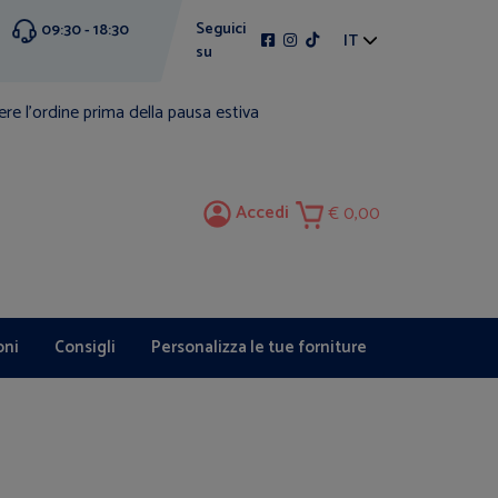
Seguici
09:30 - 18:30
IT
su
ere l'ordine prima della pausa estiva
Accedi
0,00
oni
Consigli
Personalizza le tue forniture