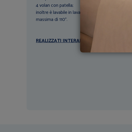
4 volan con patella;
inoltre è lavabile in lavatrice ad una temperatura
massima di 110°.
REALIZZATI INTERAMENTE IN ITALIA