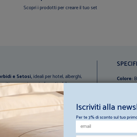
Scopri i prodotti per creare il tuo set
SPECIF
rbidi e Setosi,
ideali per hotel, alberghi,
Colore:
B
ospiti un soggiorno indimenticabile.
Composi
Iscriviti alla news
Lavaggio 
otone e vengono rifiniti con orli affinché si
Per te 3% di sconto sul tuo prim
rbidezza, del peso e della durata.
lo
sotto piano o angolo
e una federa a