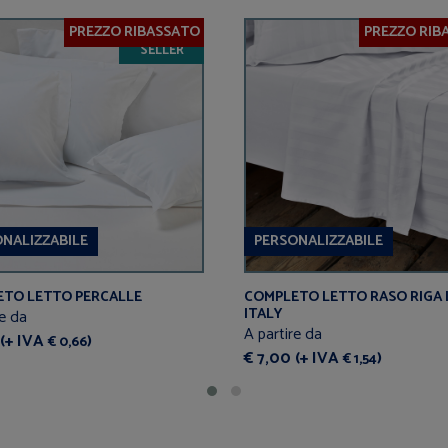
PREZZO RIBASSATO
PREZZO RIB
BEST
SELLER
NALIZZABILE
PERSONALIZZABILE
TO LETTO PERCALLE
COMPLETO LETTO RASO RIGA
ITALY
re da
A partire da
 (+ IVA
)
€ 0,66
€ 7,00 (+ IVA
)
€ 1,54