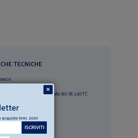
ICHE TECNICHE
ianco
zione:
100% Cotone Percalle 80 fili 230TC
letter
massimo consigliato 60°
o acquisto (min. 200)