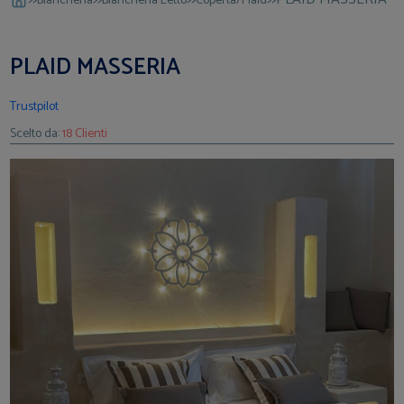
Biancheria
Biancheria Letto
Coperta/Plaid
PLAID MASSERIA
Trustpilot
Scelto da:
18 Clienti