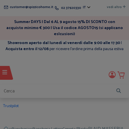
customer@spizzicohome.it
vedi altro
IT
02 37920330
Summer DAYS | Dal 6 AL 9 agosto 15% DI SCONTO con
acquisto minimo € 300 | Usa il codice AGOSTO15 (si applicano
eslcusioni)
Showroom aperto dal lunedì al venerdì dalle 9:00 alle 17:30
|
Acquista entro il 12/08
per ricevere l'ordine prima della pausa estiva
Trustpilot
>>
>>
>>
>>
PLAID MASSERIA