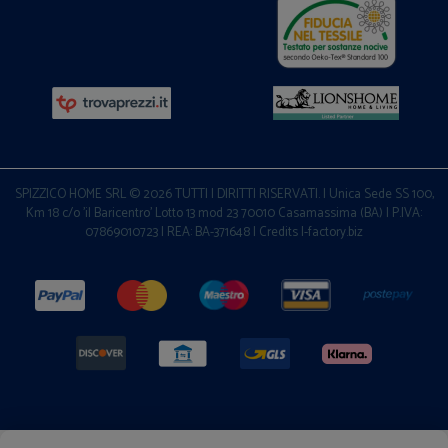
SPIZZICO HOME SRL © 2026 TUTTI I DIRITTI RISERVATI. | Unica Sede SS 100,
Km 18 c/o 'il Baricentro' Lotto 13 mod 23 70010 Casamassima (BA) | P.IVA:
07869010723 | REA: BA-371648 |
Credits I-factory.biz