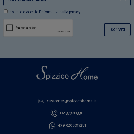
ho letto e accetto l'informativa sulla privacy
Iscriviti
customer@spizzicohome.it
02 37920330
+39 3207017281