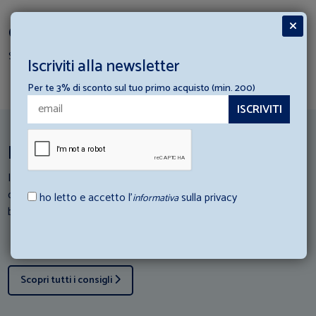
Completa il Set Coordinato
Scopri i prodotti per creare il tuo set
Iscriviti alla newsletter
Per te 3% di sconto sul tuo primo acquisto (min. 200)
Ispirazioni per la tua struttura ricettiva
I nostri esperti di Hotellerie scendono in campo: Consulta i loro
consigli e scopri come abbinare al meglio gli articoli di
ho letto e accetto l’
sulla privacy
informativa
biancheria con la tua struttura ricettiva.
Scopri tutti i consigli