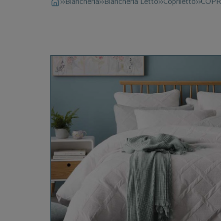
>>
Biancheria
>>
Biancheria Letto
>>
Copriletto
>>
COPR