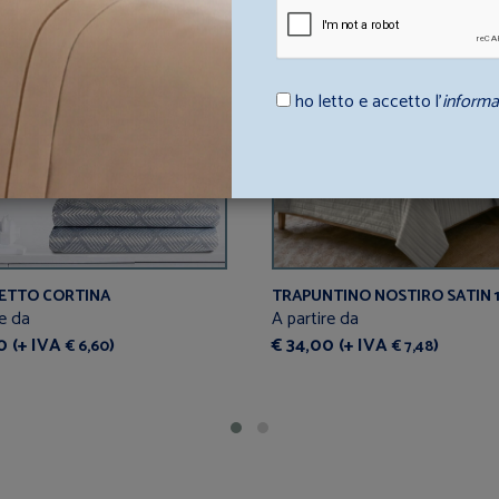
ho letto e accetto l’
informa
ETTO CORTINA
TRAPUNTINO NOSTIRO SATIN 
re da
A partire da
0 (+ IVA
)
€ 34,00 (+ IVA
)
€ 6,60
€ 7,48