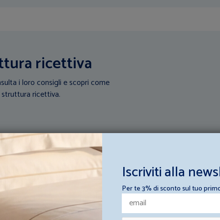
ttura ricettiva
sulta i loro consigli e scopri come
 struttura ricettiva.
Iscriviti alla news
Per te 3% di sconto sul tuo prim