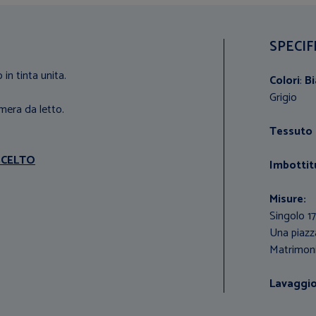
SPECIF
 in tinta unita.
Colori
:
B
Grigio
mera da letto.
Tessuto 
SCELTO
Imbottit
Misure:
Singolo 
Una piaz
Matrimon
Lavaggio