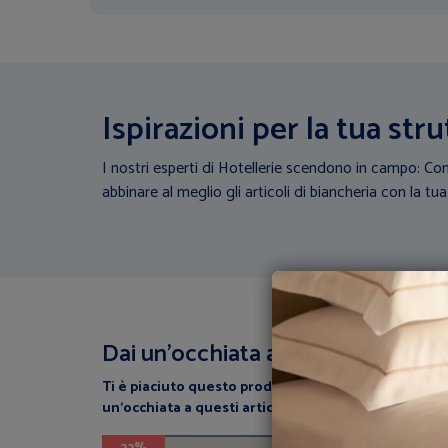
Ispirazioni per la tua stru
I nostri esperti di Hotellerie scendono in campo: Con
abbinare al meglio gli articoli di biancheria con la tua
Dai un’occhiata a questi articoli
Ti è piaciuto questo prodotto? perchè non dai
un’occhiata a questi articoli correlati?