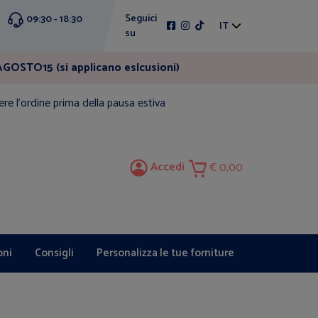
Seguici
09:30 - 18:30
IT
su
GOSTO15 (si applicano eslcusioni)
ere l'ordine prima della pausa estiva
Accedi
0,00
oni
Consigli
Personalizza le tue forniture