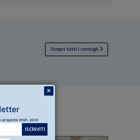
Scopri tutti i consigli
letter
o acquisto (min. 200)