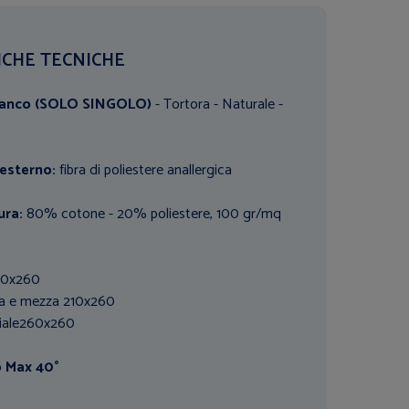
ICHE TECNICHE
ianco (SOLO SINGOLO)
- Tortora - Naturale -
esterno:
fibra di poliestere anallergica
ura:
80% cotone - 20% poliestere, 100 gr/mq
170x260
za e mezza 210x260
iale260x260
 Max 40°