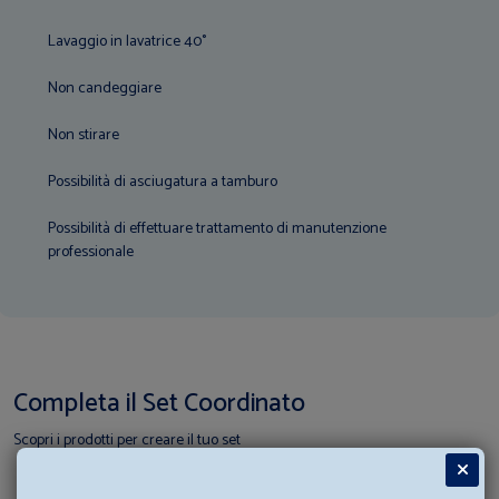
Lavaggio in lavatrice 40°
Non candeggiare
Non stirare
Possibilità di asciugatura a tamburo
Possibilità di effettuare trattamento di manutenzione
professionale
Completa il Set Coordinato
Scopri i prodotti per creare il tuo set