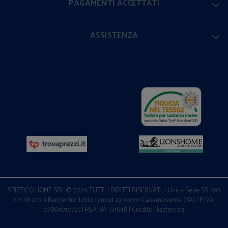
PAGAMENTI ACCETTATI
ASSISTENZA
SPIZZICO HOME SRL © 2026 TUTTI I DIRITTI RISERVATI. | Unica Sede SS 100,
Km 18 c/o 'il Baricentro' Lotto 13 mod 23 70010 Casamassima (BA) | P.IVA:
07869010723 | REA: BA-371648 |
Credits I-factory.biz