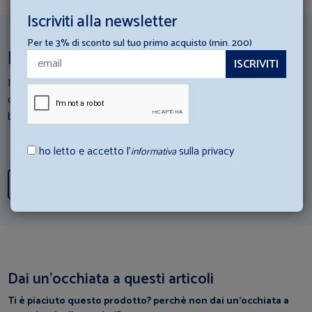
Iscriviti alla newsletter
Per te 3% di sconto sul tuo primo acquisto (min. 200)
Ispirazioni per la tua struttura ricettiva
I nostri esperti di Hotellerie scendono in campo: Consulta i loro
consigli e scopri come abbinare al meglio gli articoli di
biancheria con la tua struttura ricettiva.
ho letto e accetto l’
sulla privacy
informativa
Scopri tutti i consigli
Dai un’occhiata a questi articoli
Ti è piaciuto questo prodotto? perchè non dai un’occhiata a