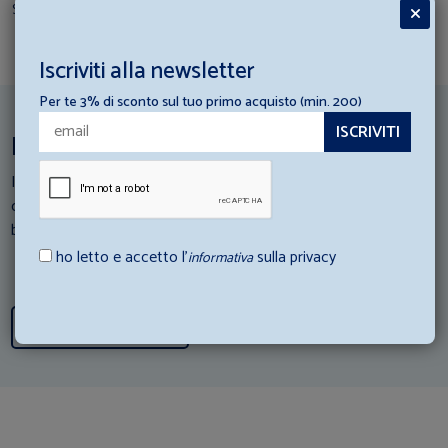
Scopri i prodotti per creare il tuo set
Iscriviti alla newsletter
Per te 3% di sconto sul tuo primo acquisto (min. 200)
Ispirazioni per la tua struttura ricettiva
I nostri esperti di Hotellerie scendono in campo: Consulta i loro
consigli e scopri come abbinare al meglio gli articoli di
biancheria con la tua struttura ricettiva.
ho letto e accetto l’
sulla privacy
informativa
Scopri tutti i consigli