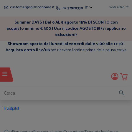
customer@spizzicohome.it
vedi altro
IT
02 37920330
Summer DAYS | Dal 6 AL 9 agosto 15% DI SCONTO con
acquisto minimo € 300 | Usa il codice AGOSTO15 (si applicano
eslcusioni)
Showroom aperto dal lunedì al venerdì dalle 9:00 alle 17:30
|
Acquista entro il 12/08
per ricevere l'ordine prima della pausa estiva
Trustpilot
>>
>>
>>
>>