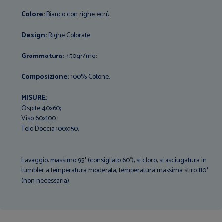
Colore:
Bianco con righe ecrù
Design:
Righe Colorate
Grammatura:
450gr/mq;
Composizione:
100% Cotone;
MISURE:
Ospite 40x60;
Viso 60x100;
Telo Doccia 100x150;
Lavaggio: massimo 95° (consigliato 60°), si cloro, si asciugatura in
tumbler a temperatura moderata, temperatura massima stiro 110°
(non necessaria).