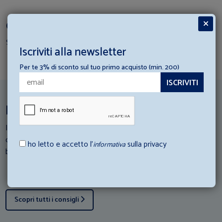
Completa il Set Coordinato
Scopri i prodotti per creare il tuo set
Iscriviti alla newsletter
Per te 3% di sconto sul tuo primo acquisto (min. 200)
Ispirazioni per la tua struttura ricettiva
I nostri esperti di Hotellerie scendono in campo: Consulta i loro
consigli e scopri come abbinare al meglio gli articoli di
ho letto e accetto l’
sulla privacy
informativa
biancheria con la tua struttura ricettiva.
Scopri tutti i consigli