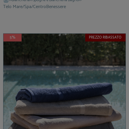
Biancheria
Spugne e Biancheria Bagno
Telo Mare/Spa/CentroBenessere
5%
PREZZO RIBASSATO