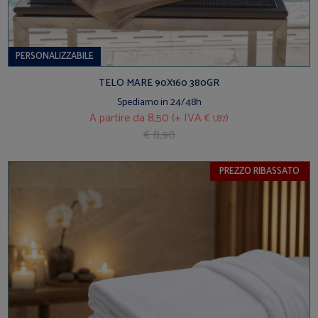
PERSONALIZZABILE
TELO MARE 90X160 380GR
Spediamo in 24/48h
A partire da
8,50 (+ IVA
)
€ 1,87
€ 8,90
PREZZO RIBASSATO
BEST SELLER