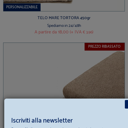
PERSONALIZZABILE
TELO MARE TORTORA 450gr
Spediamo in 24/48h
A partire da
18,00 (+ IVA
)
€ 3,96
PREZZO RIBASSATO
Iscriviti alla newsletter