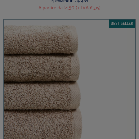
Spediamo in 24/48h
A partire da
14,50 (+ IVA
)
€ 3,19
BEST SELLER