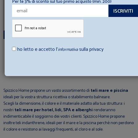
Per te 3% di sconto sul tuo primo acquisto (min. 200)
PERSONALIZZABILE
TELO MASSAGGIO SPA 400gr
ho letto e accetto l’
sulla privacy
informativa
Spediamo in 24/48h
A partire da
21,00 (+ IVA
)
€ 4,62
Spizzico Home propone un vasto assortimento di
teli mare e piscina
ideali per la vostra struttura ricettiva o stabilimento balneare.
Scegli la dimensione, il colore e il materiale adatto alla tua struttura: i
nostri
teli mare per hotel, lidi, SPA e alberghi
renderanno
indimenticabile il soggiorno dei vostri clienti. Spizzico Home propone
inoltre teli indanthrene, ideali per il mare e la piscina perchè non perdono
il colore e resistono ai lavaggi frequenti, al cloro e al sole.