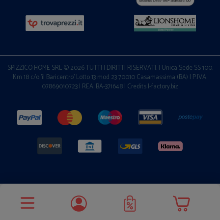
SPIZZICO HOME SRL © 2026 TUTTI I DIRITTI RISERVATI. | Unica Sede SS 100,
Km 18 c/o 'il Baricentro' Lotto 13 mod 23 70010 Casamassima (BA) | P.IVA:
07869010723 | REA: BA-371648 |
Credits I-factory.biz