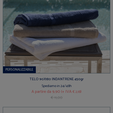
PERSONALIZZABILE
TELO 90X180 INDANTRENE 450gr
Spediamo in 24/48h
A partire da
9,90 (+ IVA
)
€ 2,18
€ 11,00