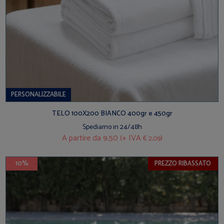
PERSONALIZZABILE
TELO 100X200 BIANCO 400gr e 450gr
Spediamo in 24/48h
A partire da
9,50 (+ IVA
)
€ 2,09
10%
PREZZO RIBASSATO
BEST SELLER