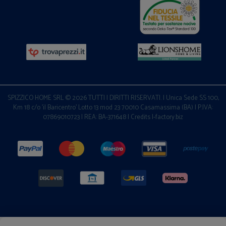
SPIZZICO HOME SRL © 2026 TUTTI I DIRITTI RISERVATI. | Unica Sede SS 100,
Km 18 c/o 'il Baricentro' Lotto 13 mod 23 70010 Casamassima (BA) | P.IVA:
07869010723 | REA: BA-371648 |
Credits I-factory.biz