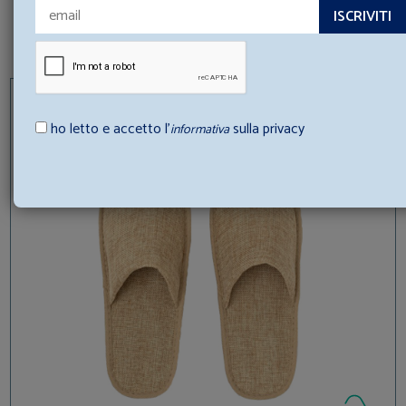
PANTOFOLA RIO ECO FRIENDLY
Spediamo in 24/48h
A partire da
1,40 (+ IVA
)
€ 0,31
ho letto e accetto l’
sulla privacy
informativa