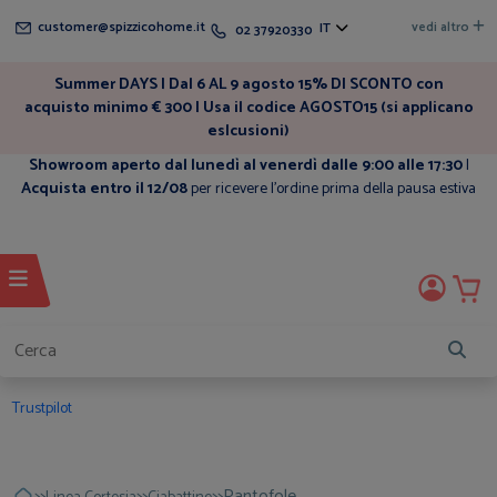
customer@spizzicohome.it
vedi altro
IT
02 37920330
Summer DAYS | Dal 6 AL 9 agosto 15% DI SCONTO con
acquisto minimo € 300 | Usa il codice AGOSTO15 (si applicano
eslcusioni)
Showroom aperto dal lunedì al venerdì dalle 9:00 alle 17:30
|
Acquista entro il 12/08
per ricevere l'ordine prima della pausa estiva
Trustpilot
>>
>>
>>
Pantofole