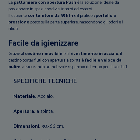
La
pattumiera con apertura P
ush
è la soluzione ideale da
posizionare in spazi condivisi interni ed esterni.
Il capiente
contenitore da 35 litri
e il pratico
sportello a
pressione
posto sulla parte superiore, nascondono gli odori e i
rifiuti.
Facile da igienizzare
Grazie al
cestino rimovibile
e al
rivestimento in acciaio
, il
cestino portarifiuti con apertura a spinta è
facile e veloce da
pulire
, assicurando un notevole risparmio di tempo per il tuo staff.
SPECIFICHE TECNICHE
Materiale:
Acciaio.
Apertura:
a spinta.
Dimensioni:
30×66 cm.