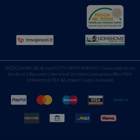
SPIZZICO HOME SRL © 2026 TUTTI I DIRITTI RISERVATI. | Unica Sede SS 100,
Km 18 c/o 'il Baricentro' Lotto 13 mod 23 70010 Casamassima (BA) | P.IVA:
07869010723 | REA: BA-371648 |
Credits I-factory.biz