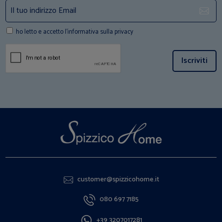
ho letto e accetto l'informativa sulla privacy
Iscriviti
customer@spizzicohome.it
080 697 7185
+39 3207017281