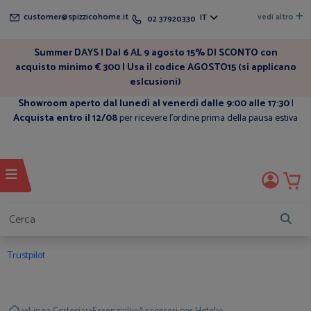
customer@spizzicohome.it
vedi altro
IT
02 37920330
Summer DAYS | Dal 6 AL 9 agosto 15% DI SCONTO con
acquisto minimo € 300 | Usa il codice AGOSTO15 (si applicano
eslcusioni)
Showroom aperto dal lunedì al venerdì dalle 9:00 alle 17:30
|
Acquista entro il 12/08
per ricevere l'ordine prima della pausa estiva
Trustpilot
>>
>>
>>
>>