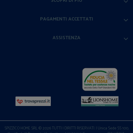
SCOPRI DI PIÙ
PAGAMENTI ACCETTATI
ASSISTENZA
SPIZZICO HOME SRL © 2026 TUTTI I DIRITTI RISERVATI. | Unica Sede SS 100,