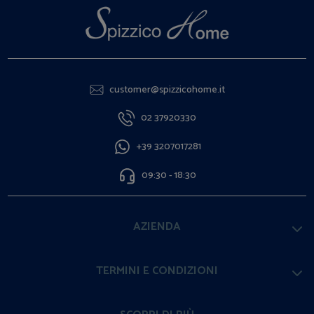
customer@spizzicohome.it
02 37920330
+39 3207017281
09:30 - 18:30
AZIENDA
TERMINI E CONDIZIONI