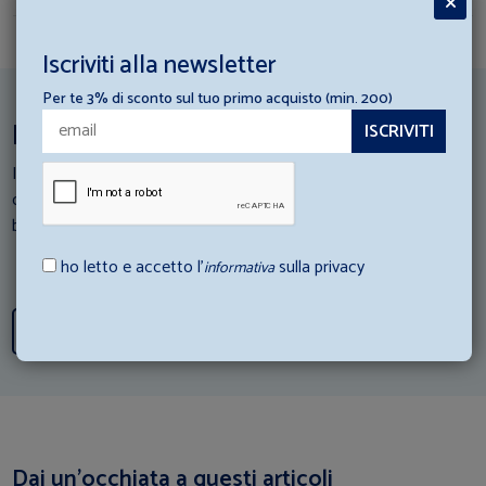
Iscriviti alla newsletter
Per te 3% di sconto sul tuo primo acquisto (min. 200)
Ispirazioni per la tua struttura ricettiva
I nostri esperti di Hotellerie scendono in campo: Consulta i loro
consigli e scopri come abbinare al meglio gli articoli di
biancheria con la tua struttura ricettiva.
ho letto e accetto l’
sulla privacy
informativa
Scopri tutti i consigli
Dai un’occhiata a questi articoli