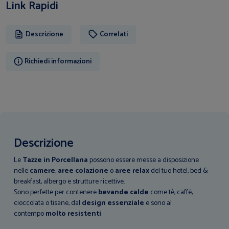
Link Rapidi
Descrizione
Correlati
Richiedi informazioni
Descrizione
Le
Tazze in Porcellana
possono essere messe a disposizione
nelle
camere
,
aree colazione
o
aree relax
del tuo hotel, bed &
breakfast, albergo e strutture ricettive.
Sono perfette per contenere
bevande calde
come tè, caffè,
cioccolata o tisane, dal
design essenziale
e sono al
contempo
molto resistenti
.