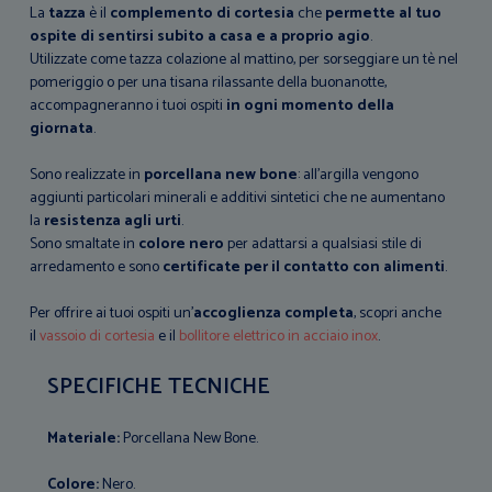
La
tazza
è il
complemento di cortesia
che
permette al tuo
ospite di sentirsi subito a casa e a proprio agio
.
Utilizzate come tazza colazione al mattino, per sorseggiare un tè nel
pomeriggio o per una tisana rilassante della buonanotte,
accompagneranno i tuoi ospiti
in ogni momento della
giornata
.
Sono realizzate in
porcellana new bone
: all’argilla vengono
aggiunti particolari minerali e additivi sintetici che ne aumentano
la
resistenza agli urti
.
Sono smaltate in
colore nero
per adattarsi a qualsiasi stile di
arredamento e sono
certificate per il contatto con alimenti
.
Per offrire ai tuoi ospiti un’
accoglienza completa
, scopri anche
il
vassoio di cortesia
e il
bollitore elettrico in acciaio inox
.
SPECIFICHE TECNICHE
Materiale:
Porcellana New Bone.
Colore:
Nero.