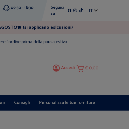
Seguici
09:30 - 18:30
IT
su
GOSTO15 (si applicano eslcusioni)
ere l'ordine prima della pausa estiva
Accedi
0,00
oni
Consigli
Personalizza le tue forniture