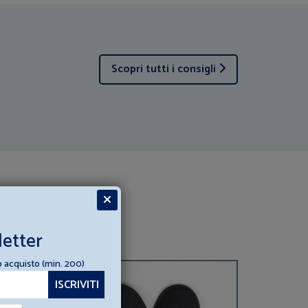
Scopri tutti i consigli
letter
o acquisto (min. 200)
15%