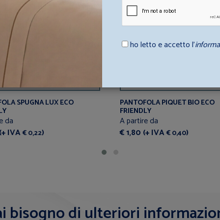
ho letto e accetto l’
informa
NALIZZABILE
OLA SPUGNA LUX ECO
PANTOFOLA PIQUET BIO ECO
LY
FRIENDLY
re da
A partire da
 (+ IVA
)
€ 1,80 (+ IVA
)
€ 0,22
€ 0,40
i bisogno di ulteriori informazio