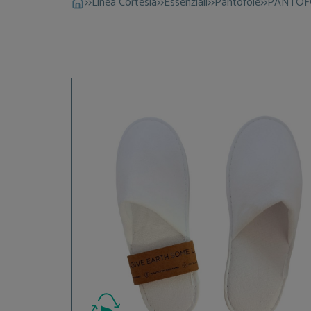
>>
Linea Cortesia
>>
Essenziali
>>
Pantofole
>>
PANTOF