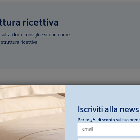
ttura ricettiva
sulta i loro consigli e scopri come
 struttura ricettiva.
Iscriviti alla news
Per te 3% di sconto sul tuo prim