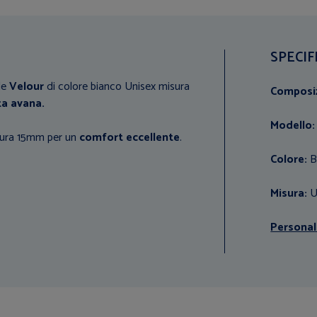
SPECIF
le
Velour
di colore bianco Unisex misura
Composi
ta avana.
Modello:
itura 15mm per un
comfort eccellente
.
Colore:
B
Misura:
U
Personal