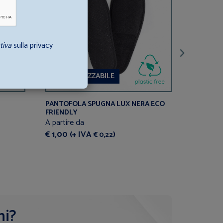
tiva
sulla privacy
PERSONALIZZABILE
PANTOFOLA SPUGNA LUX NERA ECO
INFRADI
FRIENDLY
A partire
A partire da
€ 1,70 (
€ 1,00 (+ IVA
)
€ 0,22
€ 2,00
ni?