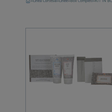
>>
Linea Cortesia
>>
Linee
>>
Box Completi
>>
KIT IN B