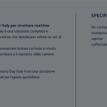
SPECIF
 Italy per strutture ricettive
Kit corte
Italy è una soluzione completa e
shampoo
cettive che desiderano offrire un set di
sapone
cuffia/van
presentare la linea cortesia in modo
orniture e il riassetto delle camere.
 Beauty-Day Italy trovi una dotazione
li per l’igiene quotidiana: