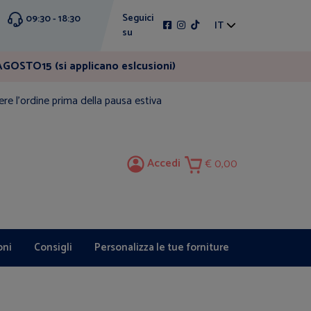
Seguici
09:30 - 18:30
IT
su
GOSTO15 (si applicano eslcusioni)
ere l'ordine prima della pausa estiva
Accedi
0,00
oni
Consigli
Personalizza le tue forniture