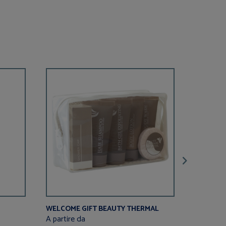
WELCOME GIFT BEAUTY THERMAL
KIT APUL
A partire da
A partire