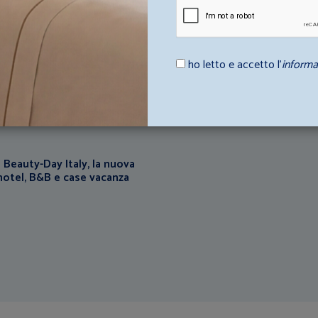
ho letto e accetto l’
informa
ttura ricettiva
sulta i loro consigli e scopri come
 struttura ricettiva.
 Beauty-Day Italy, la nuova
 hotel, B&B e case vacanza