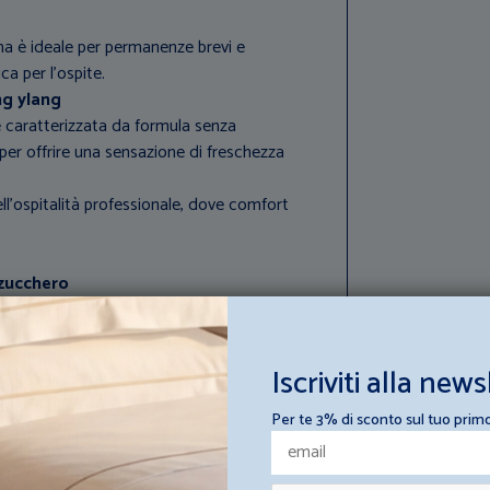
a è ideale per permanenze brevi e
a per l’ospite.
ng ylang
 è caratterizzata da formula senza
per offrire una sensazione di freschezza
ell’ospitalità professionale, dove comfort
 zucchero
tica derivante da canna da zucchero.
ione della linea cortesia e supporta una
a.
Iscriviti alla news
-Day Italy per una fornitura ordinata,
otel e B&B.
Per te 3% di sconto sul tuo prim