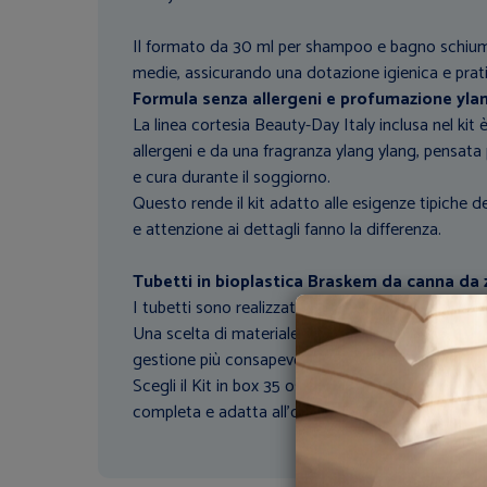
Il formato da 30 ml per shampoo e bagno schium
medie, assicurando una dotazione igienica e pratic
Formula senza allergeni e profumazione yla
La linea cortesia Beauty-Day Italy inclusa nel kit
allergeni e da una fragranza ylang ylang, pensata 
e cura durante il soggiorno.
Questo rende il kit adatto alle esigenze tipiche d
e attenzione ai dettagli fanno la differenza.
Tubetti in bioplastica Braskem da canna da
I tubetti sono realizzati in Braskem, una bioplas
Una scelta di materiale che valorizza la presentaz
gestione più consapevole dei consumi in struttur
Scegli il Kit in box 35 ospiti linea cortesia Beauty
completa e adatta all’operatività quotidiana di h