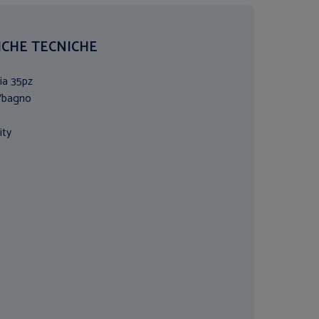
ICHE TECNICHE
sia 35pz
/bagno
ity