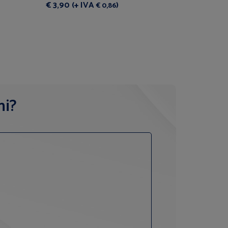
€ 3,90 (+ IVA
)
€ 3,40 (
€ 0,86
ni?