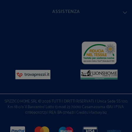
ASSISTENZA
SPIZZICO HOME SRL © 2026 TUTTI I DIRITTI RISERVATI. | Unica Sede SS 100,
Km 18 c/o 'il Baricentro' Lotto 13 mod 23 70010 Casamassima (BA) | P.IVA:
07869010723 | REA: BA-371648 |
Credits I-factory.biz