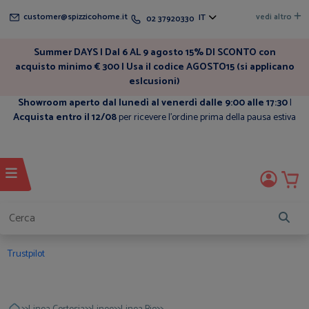
customer@spizzicohome.it
vedi altro
IT
02 37920330
Summer DAYS | Dal 6 AL 9 agosto 15% DI SCONTO con
acquisto minimo € 300 | Usa il codice AGOSTO15 (si applicano
eslcusioni)
Showroom aperto dal lunedì al venerdì dalle 9:00 alle 17:30
|
Acquista entro il 12/08
per ricevere l'ordine prima della pausa estiva
Trustpilot
>>
>>
>>
>>