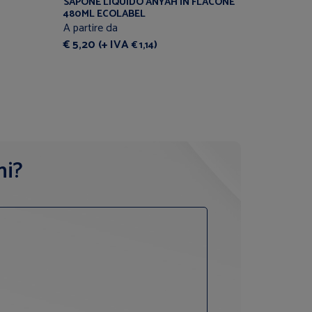
SAPONE LIQUIDO ANYAH IN FLACONE
SAPONE 
480ML ECOLABEL
ECOFRIE
A partire da
A partire
€ 5,20 (+ IVA
)
€ 0,19 (
€ 1,14
ni?