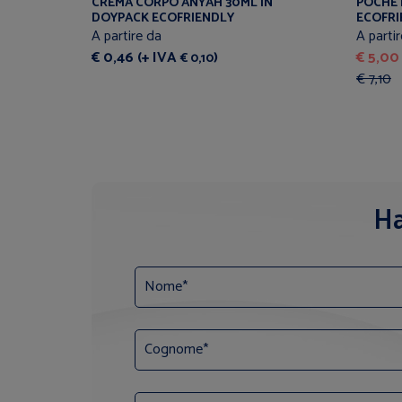
CREMA CORPO ANYAH 30ML IN
POCHET
DOYPACK ECOFRIENDLY
ECOFRI
A partire da
A parti
€ 0,46 (+ IVA
)
€ 5,00
€ 0,10
€ 7,10
Ha