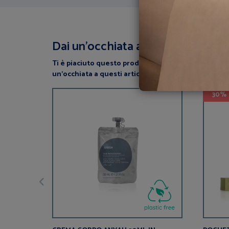
Dai un’occhiata a questi articoli
Ti è piaciuto questo prodotto? perchè non dai
un’occhiata a questi articoli correlati?
30%