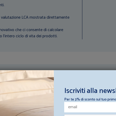
ti.
a valutazione LCA mostrata direttamente
novativo che ci consente di calcolare
'intero ciclo di vita dei prodotti.
ttura ricettiva
Iscriviti alla news
sulta i loro consigli e scopri come
 struttura ricettiva.
Per te 3% di sconto sul tuo prim