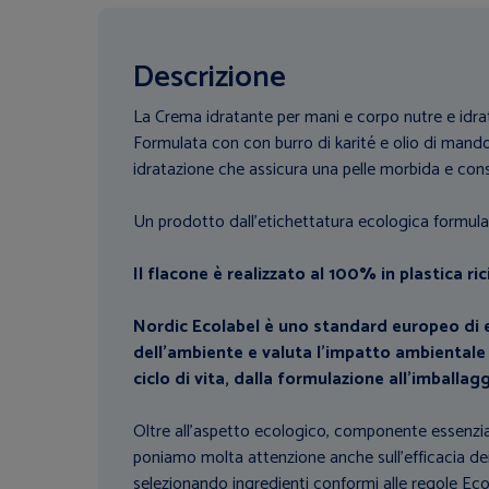
Descrizione
La Crema idratante per mani e corpo nutre e idrat
Formulata con con burro di karité e olio di mando
idratazione che assicura una pelle morbida e cons
Un prodotto dall’etichettatura ecologica formulato
Il flacone è realizzato al 100% in plastica ri
Nordic Ecolabel è uno standard europeo di e
dell'ambiente e valuta l’impatto ambientale 
ciclo di vita, dalla formulazione all'imballag
Oltre all'aspetto ecologico, componente essenzia
poniamo molta attenzione anche sull'efficacia dei
selezionando ingredienti conformi alle regole Ecol