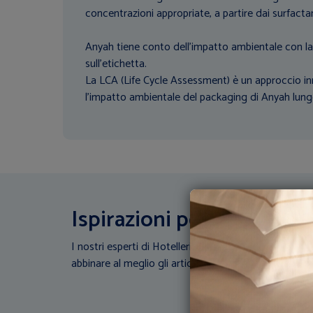
concentrazioni appropriate, a partire dai surfactan
Anyah tiene conto dell'impatto ambientale con l
sull'etichetta.
La LCA (Life Cycle Assessment) è un approccio in
l'impatto ambientale del packaging di Anyah lungo l
Ispirazioni per la tua stru
I nostri esperti di Hotellerie scendono in campo: Con
abbinare al meglio gli articoli di biancheria con la tua