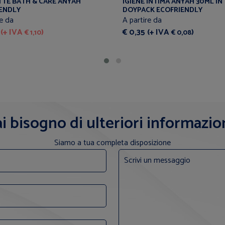
TE BATH & CARE ANYAH
IGIENE INTIMA ANYAH 30ML IN
ENDLY
DOYPACK ECOFRIENDLY
re da
A partire da
 (+ IVA
)
€ 0,35 (+ IVA
)
€ 1,10
€ 0,08
i bisogno di ulteriori informazio
Siamo a tua completa disposizione