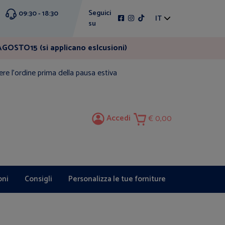
Seguici
09:30 - 18:30
IT
su
GOSTO15 (si applicano eslcusioni)
ere l'ordine prima della pausa estiva
Accedi
0,00
oni
Consigli
Personalizza le tue forniture