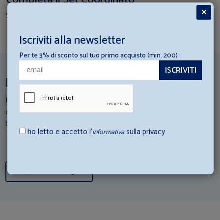
Scopri i prodotti per creare il tuo set
Iscriviti alla newsletter
Per te 3% di sconto sul tuo primo acquisto (min. 200)
Ispirazioni per la tua struttura ricettiva
I nostri esperti di Hotellerie scendono in campo: Consulta i loro
consigli e scopri come abbinare al meglio gli articoli di
biancheria con la tua struttura ricettiva.
ho letto e accetto l’
sulla privacy
informativa
Scopri tutti i consigli