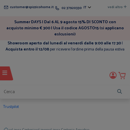
customer@spizzicohome.it
vedi altro
IT
02 37920330
Summer DAYS | Dal 6 AL 9 agosto 15% DI SCONTO con
acquisto minimo € 300 | Usa il codice AGOSTO15 (si applicano
eslcusioni)
Showroom aperto dal lunedì al venerdì dalle 9:00 alle 17:30
|
Acquista entro il 12/08
per ricevere l'ordine prima della pausa estiva
Trustpilot
>>
>>
>>
>>