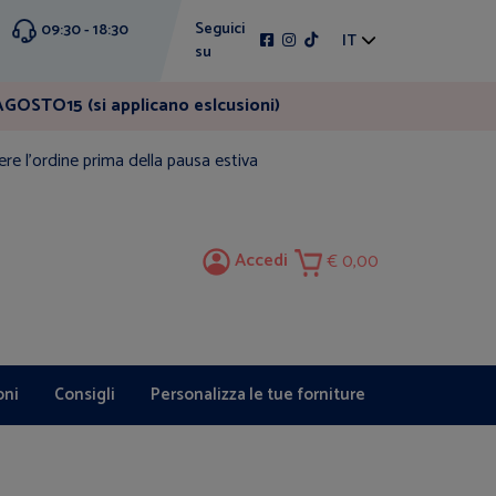
Seguici
09:30 - 18:30
IT
su
GOSTO15 (si applicano eslcusioni)
ere l'ordine prima della pausa estiva
Accedi
0,00
oni
Consigli
Personalizza le tue forniture