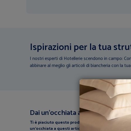
Ispirazioni per la tua stru
I nostri esperti di Hotellerie scendono in campo: Con
abbinare al meglio gli articoli di biancheria con la tua
Dai un’occhiata a questi articoli
Ti è piaciuto questo prodotto? perchè non dai
un’occhiata a questi articoli correlati?