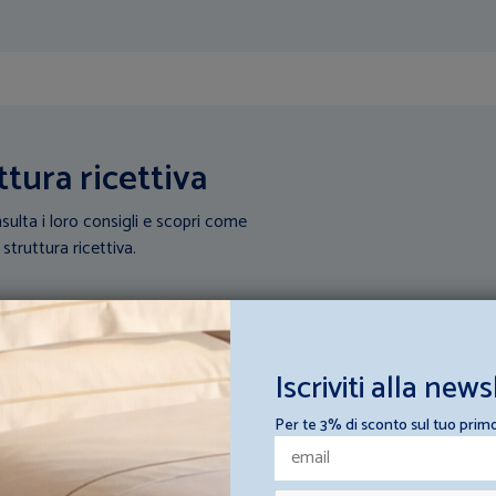
ttura ricettiva
sulta i loro consigli e scopri come
 struttura ricettiva.
Iscriviti alla news
Per te 3% di sconto sul tuo prim