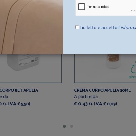
PREZZO RIBASSATO
ho letto e accetto l’
informa
CORPO 5LT APULIA
CREMA CORPO APULIA 30ML
re da
A partire da
0 (+ IVA
)
€ 0,43 (+ IVA
)
€ 5,50
€ 0,09