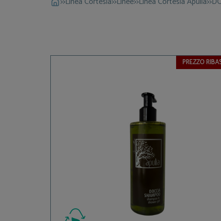
>>
Linea Cortesia
>>
Linee
>>
Linea Cortesia Apulia
>>
DO
PREZZO RIBA