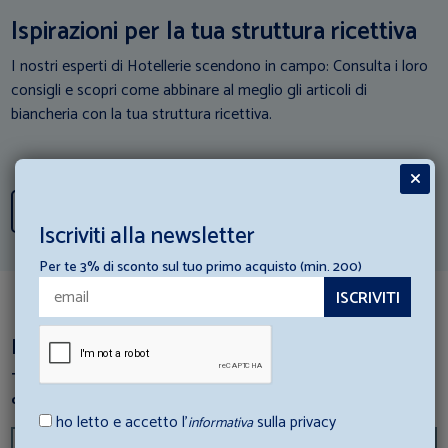
Ispirazioni per la tua struttura ricettiva
I nostri esperti di Hotellerie scendono in campo: Consulta i loro
consigli e scopri come abbinare al meglio gli articoli di
biancheria con la tua struttura ricettiva.
Scopri tutti i consigli
Iscriviti alla newsletter
Per te 3% di sconto sul tuo primo acquisto (min. 200)
Dai un’occhiata a questi articoli
Ti è piaciuto questo prodotto? perchè non dai un’occhiata a
questi articoli correlati?
ho letto e accetto l’
sulla privacy
informativa
PREZZO RIBASSATO
BEST