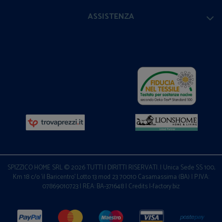
ASSISTENZA
SPIZZICO HOME SRL © 2026 TUTTI I DIRITTI RISERVATI. | Unica Sede SS 100,
Km 18 c/o 'il Baricentro' Lotto 13 mod 23 70010 Casamassima (BA) | P.IVA:
07869010723 | REA: BA-371648 |
Credits I-factory.biz