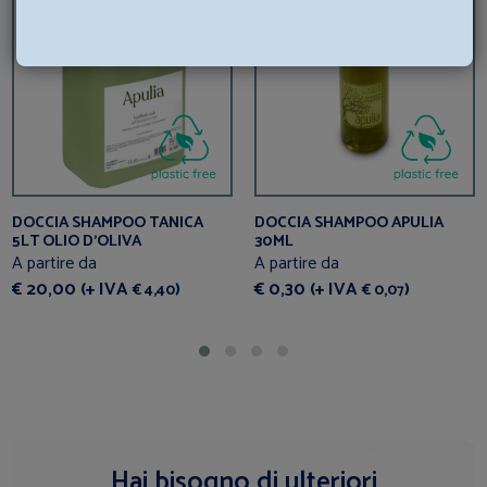
SELLER
DOCCIA SHAMPOO TANICA
DOCCIA SHAMPOO APULIA
5LT OLIO D'OLIVA
30ML
A partire da
A partire da
€ 20,00 (+ IVA
)
€ 0,30 (+ IVA
)
€ 4,40
€ 0,07
Hai bisogno di ulteriori