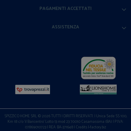
PAGAMENTI ACCETTATI
ASSISTENZA
SPIZZICO HOME SRL © 2026 TUTTI I DIRITTI RISERVATI. | Unica Sede SS 100,
Km 18 c/o 'il Baricentro' Lotto 13 mod 23 70010 Casamassima (BA) | P.IVA:
07869010723 | REA: BA-371648 |
Credits I-factory.biz