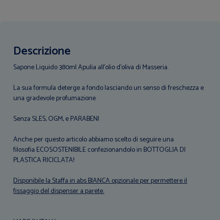
Descrizione
Sapone Liquido 380ml Apulia all'olio d'oliva di Masseria.
La sua formula deterge a fondo lasciando un senso di freschezza e
una gradevole profumazione
Senza SLES, OGM, e PARABENI
Anche per questo articolo abbiamo scelto di seguire una
filosofia ECOSOSTENIBILE confezionandolo in BOTTOGLIA DI
PLASTICA RICICLATA!
Disponibile la Staffa in abs BIANCA opzionale per permettere il
fissaggio del dispenser a parete.