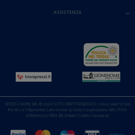
ASSISTENZA
SPIZZICO HOME SRL © 2026 TUTTI I DIRITTI RISERVATI. | Unica Sede SS 100,
Km 18 c/o 'il Baricentro' Lotto 13 mod 23 70010 Casamassima (BA) | P.IVA:
07869010723 | REA: BA-371648 |
Credits I-factory.biz