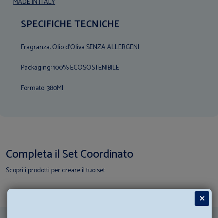
MADE IN ITALY
SPECIFICHE TECNICHE
Fragranza: Olio d'Oliva SENZA ALLERGENI
Packaging: 100% ECOSOSTENIBILE
Formato: 380Ml
Completa il Set Coordinato
Scopri i prodotti per creare il tuo set