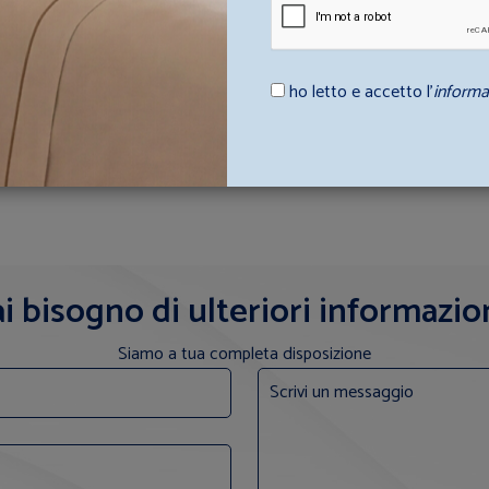
LIA 1
CUFFIA DOCCIA APULIA
re da
A partire da
ho letto e accetto l’
informa
(+ IVA
)
€ 0,15 (+ IVA
)
€ 0,30
€ 0,03
i bisogno di ulteriori informazio
Siamo a tua completa disposizione