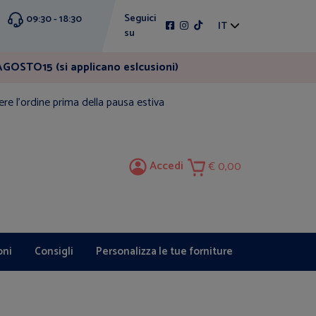
Seguici
09:30 - 18:30
IT
su
GOSTO15 (si applicano eslcusioni)
ere l'ordine prima della pausa estiva
Accedi
0,00
oni
Consigli
Personalizza le tue forniture