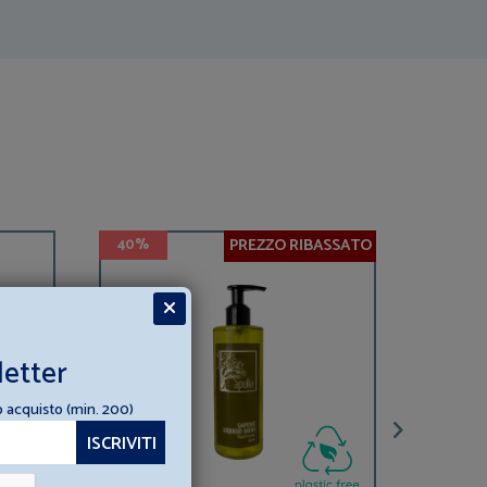
PREZZO RIBASSATO
40%
letter
o acquisto (min. 200)