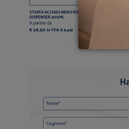
STAFFA ACCIAIO NERO PORTA
KIT APU
DISPENSER 300ML
A parti
A partire da
€ 1,35 
€ 29,50 (+ IVA
)
€ 6,49
Ha