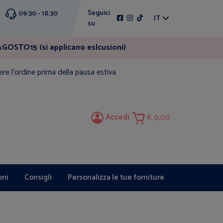
Seguici
09:30 - 18:30
IT
su
GOSTO15 (si applicano eslcusioni)
ere l'ordine prima della pausa estiva
Accedi
0,00
oni
Consigli
Personalizza le tue forniture