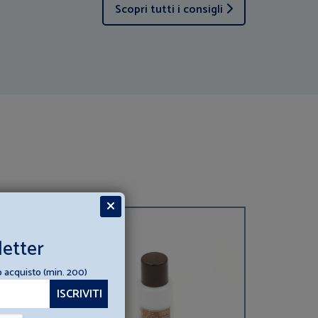
Scopri tutti i consigli
ASSATO
BEST
ELLER
letter
o acquisto (min. 200)