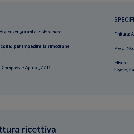
SPECIF
i dispenser 300ml di colore nero.
Finitura: 
acqua) per impedire la rimozione
Peso: 2K
Misure:
nt Company e Apulia 300Ml.
h19cm, ba
ttura ricettiva