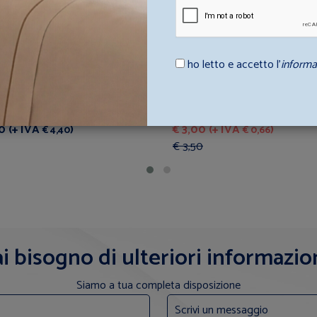
ho letto e accetto l’
informa
 SHAMPOO TANICA 5LT OLIO
SAPONE LIQUIDO APULIA 380
A
COMPOSTABILE
re da
A partire da
0 (+ IVA
)
€ 3,00 (+ IVA
)
€ 4,40
€ 0,66
€ 3,50
i bisogno di ulteriori informazio
Siamo a tua completa disposizione