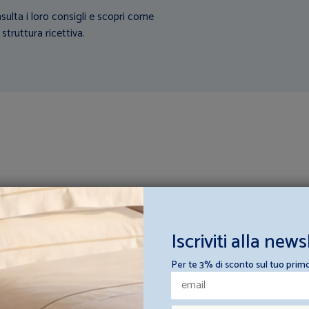
sulta i loro consigli e scopri come
 struttura ricettiva.
PREZZO RIBASSATO
PREZZO RIB
BEST
14%
SELLER
S
Iscriviti alla news
Per te 3% di sconto sul tuo prim