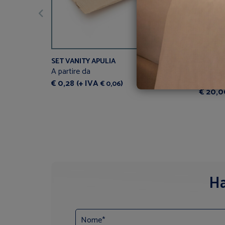
SET VANITY APULIA
DOCCIA
D'OLIV
A partire da
A parti
€ 0,28 (+ IVA
)
€ 0,06
€ 20,0
Ha