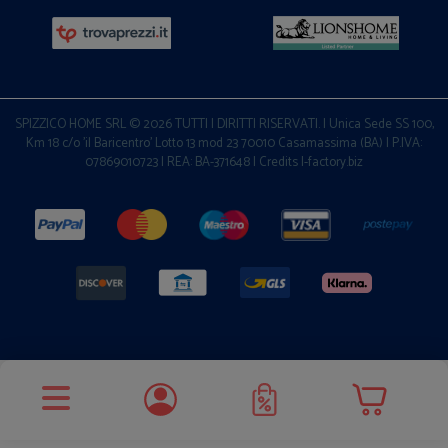
SPIZZICO HOME SRL © 2026 TUTTI I DIRITTI RISERVATI. | Unica Sede SS 100,
Km 18 c/o 'il Baricentro' Lotto 13 mod 23 70010 Casamassima (BA) | P.IVA:
07869010723 | REA: BA-371648 |
Credits I-factory.biz