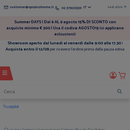
customer@spizzicohome.it
vedi altro
IT
02 37920330
Summer DAYS | Dal 6 AL 9 agosto 15% DI SCONTO con
acquisto minimo € 300 | Usa il codice AGOSTO15 (si applicano
eslcusioni)
Showroom aperto dal lunedì al venerdì dalle 9:00 alle 17:30
|
Acquista entro il 12/08
per ricevere l'ordine prima della pausa estiva
Trustpilot
>>
>>
>>
>>