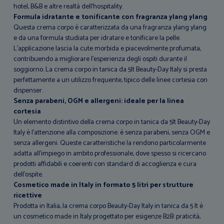
hotel, B&B e altre realtà dell’hospitality.
Formula idratante e tonificante con fragranza ylang ylang
Questa crema corpo è caratterizzata da una fragranza ylang ylang
e da una formula studiata per idratare e tonificare la pelle.
L’applicazione lascia la cute morbida e piacevolmente profumata,
contribuendo a migliorare l’esperienza degli ospiti durante il
soggiorno. La crema corpo in tanica da 5lt Beauty-Day Italy si presta
perfettamente a un utilizzo frequente, tipico delle linee cortesia con
dispenser.
Senza parabeni, OGM e allergeni: ideale per la linea
cortesia
Un elemento distintivo della crema corpo in tanica da 5lt Beauty-Day
Italy è l’attenzione alla composizione: è senza parabeni, senza OGM e
senza allergeni. Queste caratteristiche la rendono particolarmente
adatta all’impiego in ambito professionale, dove spesso si ricercano
prodotti affidabili e coerenti con standard di accoglienza e cura
dell’ospite.
Cosmetico made in Italy in formato 5 litri per strutture
ricettive
Prodotta in Italia, la crema corpo Beauty-Day Italy in tanica da 5 lt è
un cosmetico made in Italy progettato per esigenze B2B: praticità,