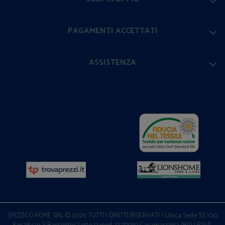
PAGAMENTI ACCETTATI
ASSISTENZA
SPIZZICO HOME SRL © 2026 TUTTI I DIRITTI RISERVATI. | Unica Sede SS 100,