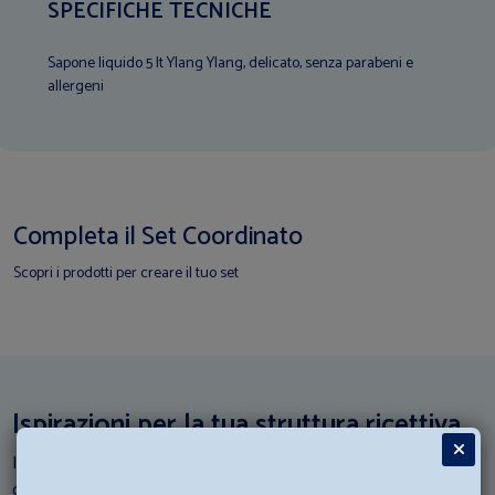
SPECIFICHE TECNICHE
Sapone liquido 5 lt Ylang Ylang, delicato, senza parabeni e
allergeni
Completa il Set Coordinato
Scopri i prodotti per creare il tuo set
Ispirazioni per la tua struttura ricettiva
I nostri esperti di Hotellerie scendono in campo: Consulta i loro
consigli e scopri come abbinare al meglio gli articoli di