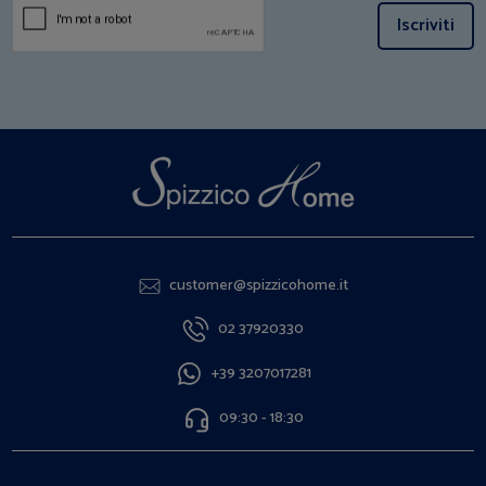
Iscriviti
customer@spizzicohome.it
02 37920330
+39 3207017281
09:30 - 18:30