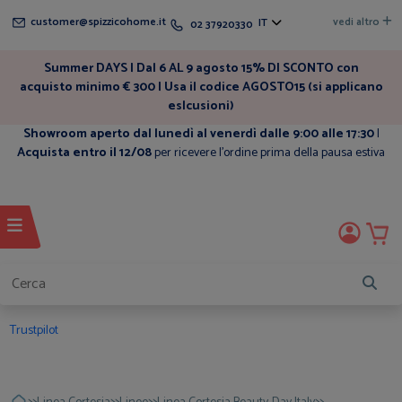
customer@spizzicohome.it
vedi altro
IT
02 37920330
Summer DAYS | Dal 6 AL 9 agosto 15% DI SCONTO con
acquisto minimo € 300 | Usa il codice AGOSTO15 (si applicano
eslcusioni)
Showroom aperto dal lunedì al venerdì dalle 9:00 alle 17:30
|
Acquista entro il 12/08
per ricevere l'ordine prima della pausa estiva
Trustpilot
>>
>>
>>
>>