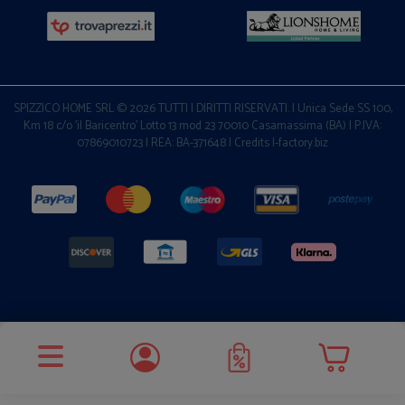
SPIZZICO HOME SRL © 2026 TUTTI I DIRITTI RISERVATI. | Unica Sede SS 100,
Km 18 c/o 'il Baricentro' Lotto 13 mod 23 70010 Casamassima (BA) | P.IVA:
07869010723 | REA: BA-371648 |
Credits I-factory.biz