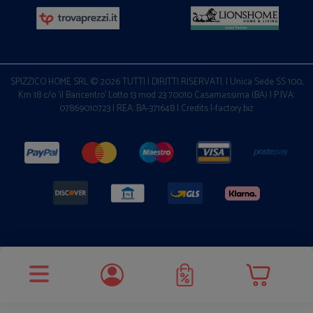
SPIZZICO HOME SRL © 2026 TUTTI I DIRITTI RISERVATI. | Unica Sede SS 100,
Km 18 c/o 'il Baricentro' Lotto 13 mod 23 70010 Casamassima (BA) | P.IVA:
07869010723 | REA: BA-371648 |
Credits I-factory.biz