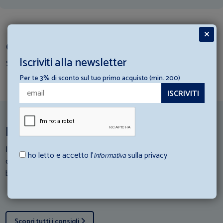
Completa il Set Coordinato
Iscriviti alla newsletter
Scopri i prodotti per creare il tuo set
Per te 3% di sconto sul tuo primo acquisto (min. 200)
Ispirazioni per la tua struttura ricettiva
I nostri esperti di Hotellerie scendono in campo: Consulta i loro
ho letto e accetto l’
sulla privacy
informativa
consigli e scopri come abbinare al meglio gli articoli di
biancheria con la tua struttura ricettiva.
Scopri tutti i consigli