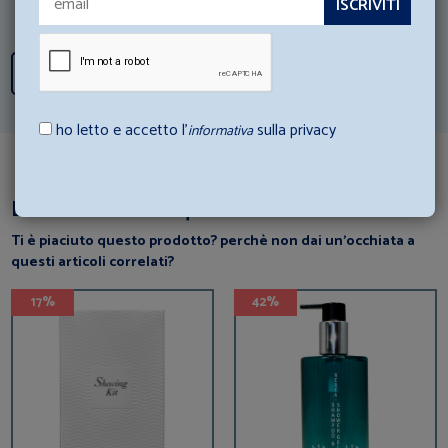
Scopri tutti i consigli
ho letto e accetto l’
sulla privacy
informativa
Dai un’occhiata a questi articoli
Ti è piaciuto questo prodotto? perchè non dai un’occhiata a
questi articoli correlati?
17%
42%