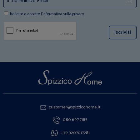
ho letto e accetto l'informativa sulla privacy
Iscriviti
customer@spizzicohome.it
080 697 7185
+39 3207017281