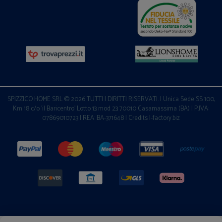
SPIZZICO HOME SRL © 2026 TUTTI I DIRITTI RISERVATI. | Unica Sede SS 100,
Km 18 c/o 'il Baricentro' Lotto 13 mod 23 70010 Casamassima (BA) | P.IVA:
07869010723 | REA: BA-371648 |
Credits I-factory.biz