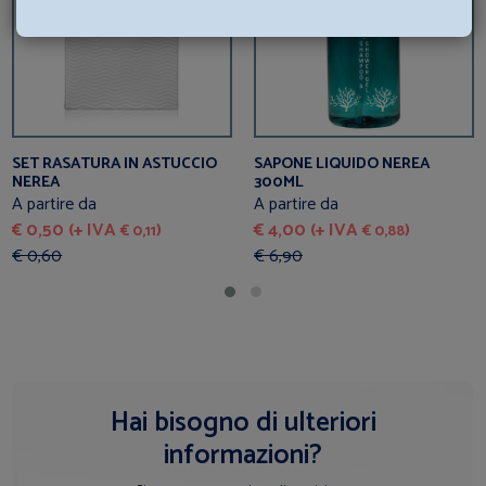
SET RASATURA IN ASTUCCIO
SAPONE LIQUIDO NEREA
NEREA
300ML
A partire da
A partire da
€ 0,50 (+ IVA
)
€ 4,00 (+ IVA
)
€ 0,11
€ 0,88
€ 0,60
€ 6,90
Hai bisogno di ulteriori
informazioni?