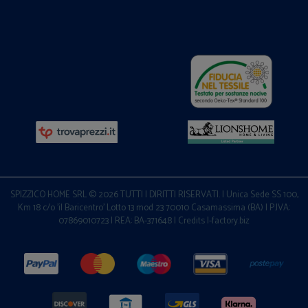
SPIZZICO HOME SRL © 2026 TUTTI I DIRITTI RISERVATI. | Unica Sede SS 100,
Km 18 c/o 'il Baricentro' Lotto 13 mod 23 70010 Casamassima (BA) | P.IVA:
07869010723 | REA: BA-371648 |
Credits I-factory.biz