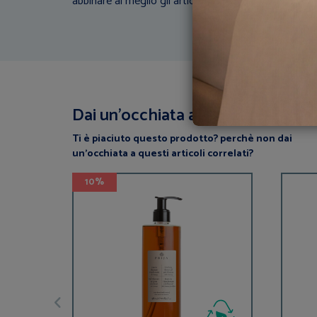
abbinare al meglio gli articoli di biancheria con la tua
Dai un’occhiata a questi articoli
Ti è piaciuto questo prodotto? perchè non dai
un’occhiata a questi articoli correlati?
10%