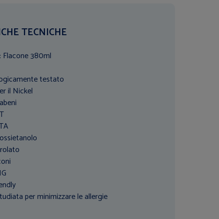
ICHE TECNICHE
:
Flacone 380ml
ogicamente testato
r il Nickel
abeni
HT
DTA
nossietanolo
rolato
coni
MG
endly
udiata per minimizzare le allergie