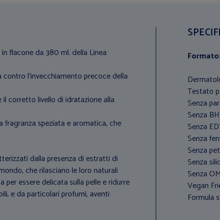
SPECIF
in flacone da 380 ml. della Linea
Formato
va contro l’invecchiamento precoce della
Dermatol
Testato pe
il corretto livello di idratazione alla
Senza par
Senza B
a fragranza speziata e aromatica, che
Senza E
Senza fe
Senza pet
terizzati dalla presenza di estratti di
Senza sili
 mondo, che rilasciano le loro naturali
Senza O
per essere delicata sulla pelle e ridurre
Vegan Fri
ibili, e da particolari profumi, aventi
Formula st