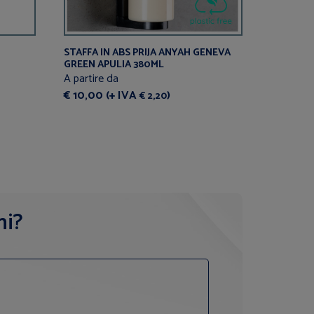
STAFFA IN ABS PRIJA ANYAH GENEVA
SET IGIE
GREEN APULIA 380ML
A partire
A partire da
€ 0,65 (
€ 10,00 (+ IVA
)
€ 2,20
ni?