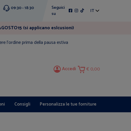
Seguici
09:30 - 18:30
IT
su
GOSTO15 (si applicano eslcusioni)
ere l'ordine prima della pausa estiva
Accedi
0,00
oni
Consigli
Personalizza le tue forniture