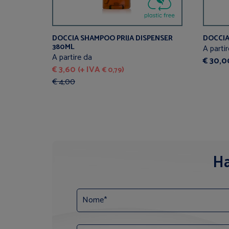
DOCCIA SHAMPOO PRIJA DISPENSER
DOCCIA
380ML
A parti
A partire da
€ 30,0
€ 3,60 (+ IVA
)
€ 0,79
€ 4,00
Ha