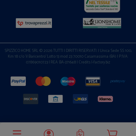
SPIZZICO HOME SRL © 2026 TUTTI I DIRITTI RISERVATI. | Unica Sede SS 100,
Km 18 c/o 'il Baricentro' Lotto 13 mod 23 70010 Casamassima (BA) | P.IVA:
07869010723 | REA: BA-371648 |
Credits I-factory.biz