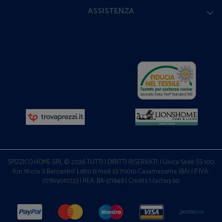
ASSISTENZA
SPIZZICO HOME SRL © 2026 TUTTI I DIRITTI RISERVATI. | Unica Sede SS 100,
Km 18 c/o 'il Baricentro' Lotto 13 mod 23 70010 Casamassima (BA) | P.IVA:
07869010723 | REA: BA-371648 |
Credits I-factory.biz