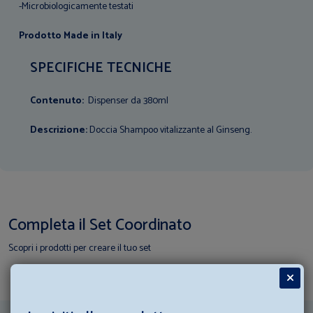
-Microbiologicamente testati
Prodotto Made in Italy
SPECIFICHE TECNICHE
Contenuto:
Dispenser da 380ml
Descrizione:
Doccia Shampoo vitalizzante al Ginseng.
Completa il Set Coordinato
Scopri i prodotti per creare il tuo set