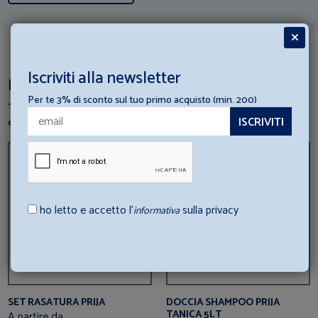
Iscriviti alla newsletter
Dai un’occhiata a questi articoli
Per te 3% di sconto sul tuo primo acquisto (min. 200)
Ti è piaciuto questo prodotto? perchè non dai un’occhiata a
questi articoli correlati?
ho letto e accetto l’
sulla privacy
informativa
SET RASATURA PRIJA
DOCCIA SHAMPOO PRIJA
TANICA 5LT
A partire da