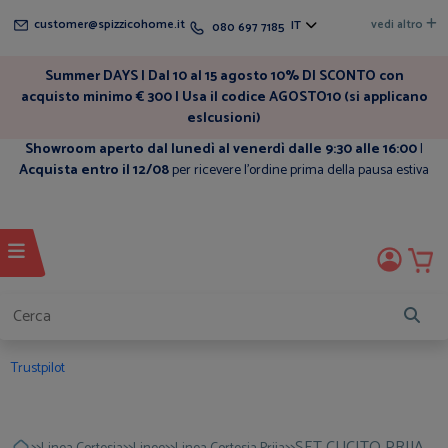
customer@spizzicohome.it
vedi altro
IT
080 697 7185
Summer DAYS | Dal 10 al 15 agosto 10% DI SCONTO con
acquisto minimo € 300 | Usa il codice AGOSTO10 (si applicano
eslcusioni)
Showroom aperto dal lunedì al venerdì dalle 9:30 alle 16:00
|
Acquista entro il 12/08
per ricevere l'ordine prima della pausa estiva
Trustpilot
>>
>>
>>
>>
SET CUCITO PRIJA