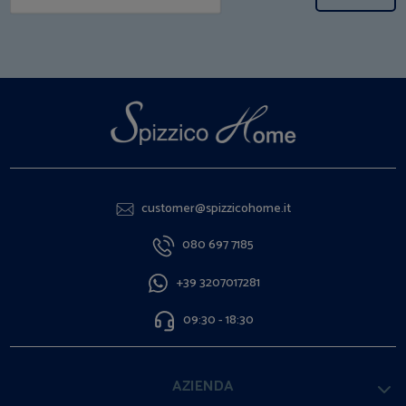
customer@spizzicohome.it
080 697 7185
+39 3207017281
09:30 - 18:30
AZIENDA