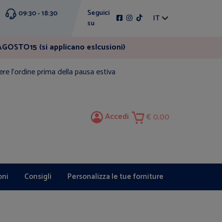
Seguici
09:30 - 18:30
IT
su
GOSTO15 (si applicano eslcusioni)
ere l'ordine prima della pausa estiva
Accedi
0,00
oni
Consigli
Personalizza le tue forniture