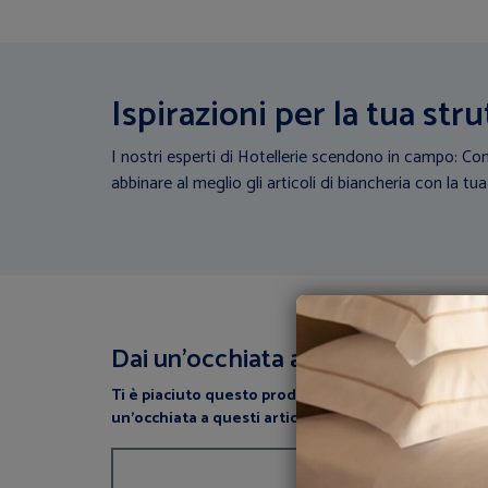
Ispirazioni per la tua stru
I nostri esperti di Hotellerie scendono in campo: Con
abbinare al meglio gli articoli di biancheria con la tua
Dai un’occhiata a questi articoli
Ti è piaciuto questo prodotto? perchè non dai
un’occhiata a questi articoli correlati?