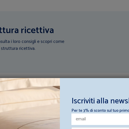
ttura ricettiva
sulta i loro consigli e scopri come
 struttura ricettiva.
Iscriviti alla news
Per te 3% di sconto sul tuo prim