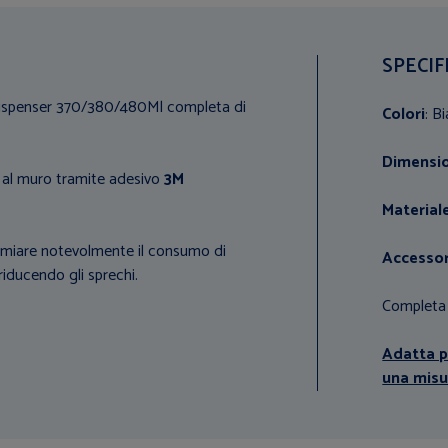
SPECIF
 Dispenser 370/380/480Ml completa di
Colori
: B
Dimensio
o al muro tramite adesivo
3M
Material
armiare notevolmente il consumo di
Accessori
 riducendo gli sprechi.
Completa 
Adatta p
una misu