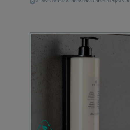
>>
Linea Cortesia
>>
Linee
>>
Linea Cortesia Prija
>>
STA