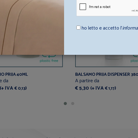
ho letto e accetto l’
informa
O PRIJA 40ML
BALSAMO PRIJA DISPENSER 38
re da
A partire da
 (+ IVA
)
€ 5,30 (+ IVA
)
€ 0,13
€ 1,17