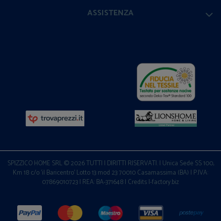
ASSISTENZA
SPIZZICO HOME SRL © 2026 TUTTI I DIRITTI RISERVATI. | Unica Sede SS 100,
Km 18 c/o 'il Baricentro' Lotto 13 mod 23 70010 Casamassima (BA) | P.IVA:
07869010723 | REA: BA-371648 |
Credits I-factory.biz