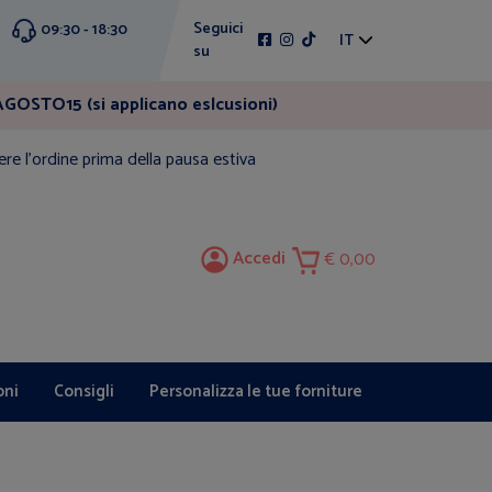
Seguici
09:30 - 18:30
IT
su
GOSTO15 (si applicano eslcusioni)
ere l'ordine prima della pausa estiva
Accedi
0,00
oni
Consigli
Personalizza le tue forniture