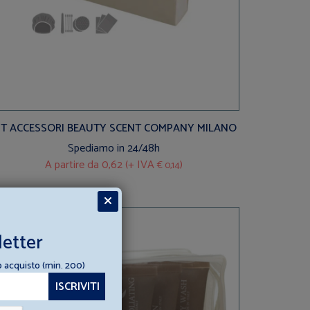
IT ACCESSORI BEAUTY SCENT COMPANY MILANO
Spediamo in 24/48h
A partire da
0,62 (+ IVA
)
€ 0,14
letter
o acquisto (min. 200)