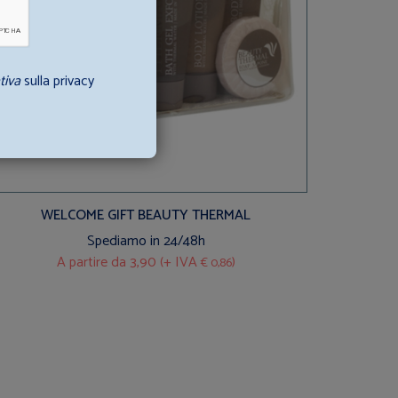
tiva
sulla privacy
WELCOME GIFT BEAUTY THERMAL
Spediamo in 24/48h
A partire da
3,90 (+ IVA
)
€ 0,86