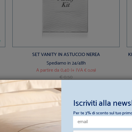
SET VANITY IN ASTUCCIO NEREA
K
Spediamo in 24/48h
A partire da
0,40 (+ IVA
)
€ 0,09
€ 0,50
Iscriviti alla news
Per te 3% di sconto sul tuo prim