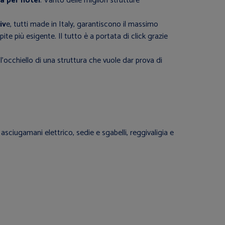
ia per hotel
. Vanto delle migliori strutture
iv
e, tutti made in Italy, garantiscono il massimo
te più esigente. Il tutto è a portata di click grazie
ll’occhiello di una struttura che vuole dar prova di
 asciugamani elettrico, sedie e sgabelli, reggivaligia e