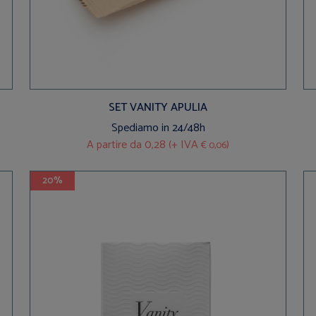
SET VANITY APULIA
Spediamo in 24/48h
A partire da
0,28 (+ IVA
)
€ 0,06
20%