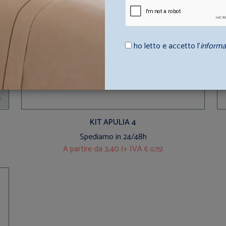
ho letto e accetto l’
informa
KIT APULIA 4
Spediamo in 24/48h
A partire da
3,40 (+ IVA
)
€ 0,75