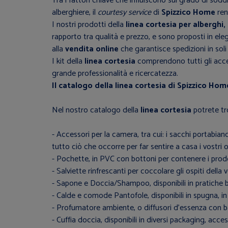
Tra i fattori chiave che influiscono sul grado di sodd
alberghiere, il
courtesy service
di
Spizzico Home
ren
I nostri prodotti della
linea cortesia per alberghi
rapporto tra qualità e prezzo, e sono proposti in eleg
alla
vendita online
che garantisce spedizioni in soli
I kit della
linea cortesia
comprendono tutti gli acces
grande professionalità e ricercatezza.
Il catalogo della linea cortesia di Spizzico Hom
Nel nostro catalogo della
linea cortesia
potrete tr
- Accessori per la camera, tra cui: i sacchi portabianc
tutto ciò che occorre per far sentire a casa i vostri o
- Pochette, in PVC con bottoni per contenere i prodot
- Salviette rinfrescanti per coccolare gli ospiti della
- Sapone e Doccia/Shampoo, disponibili in pratiche b
- Calde e comode Pantofole, disponibili in spugna, in c
- Profumatore ambiente, o diffusori d’essenza con ba
- Cuffia doccia, disponibili in diversi packaging, acc