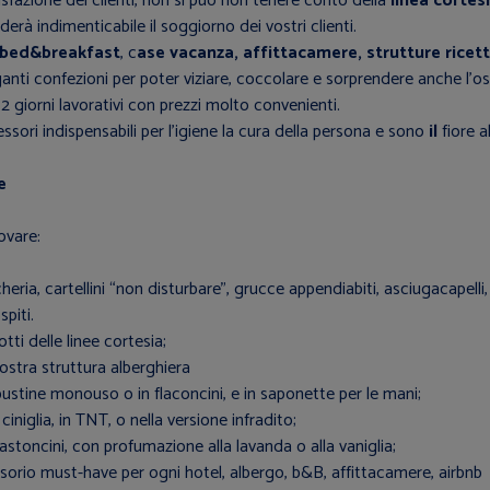
isfazione dei clienti, non si può non tenere conto della
linea cortes
derà indimenticabile il soggiorno dei vostri clienti.
, bed&breakfast
, c
ase vacanza, affittacamere, strutture ricett
anti confezioni per poter viziare, coccolare e sorprendere anche l’ospi
 2 giorni lavorativi con prezzi molto convenienti.
sori indispensabili per l’igiene la cura della persona e sono
il
fiore a
e
ovare:
heria, cartellini “non disturbare”, grucce appendiabiti, asciugacapelli,
spiti.
ti delle linee cortesia;
 vostra struttura alberghiera
ustine monouso o in flaconcini, e in saponette per le mani;
iniglia, in TNT, o nella versione infradito;
stoncini, con profumazione alla lavanda o alla vaniglia;
essorio must-have per ogni hotel, albergo, b&B, affittacamere, airbnb