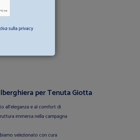
tiva
sulla privacy
alberghiera per Tenuta Giotta
to all’eleganza e al comfort di
struttura immersa nella campagna
bbiamo selezionato con cura