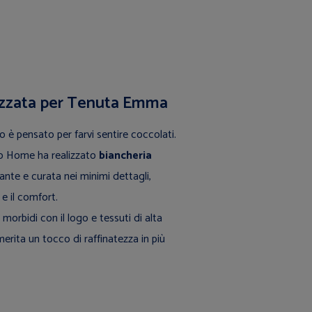
izzata per Tenuta Emma
o è pensato per farvi sentire coccolati.
ico Home ha realizzato
biancheria
gante e curata nei minimi dettagli,
 e il comfort.
orbidi con il logo e tessuti di alta
erita un tocco di raffinatezza in più