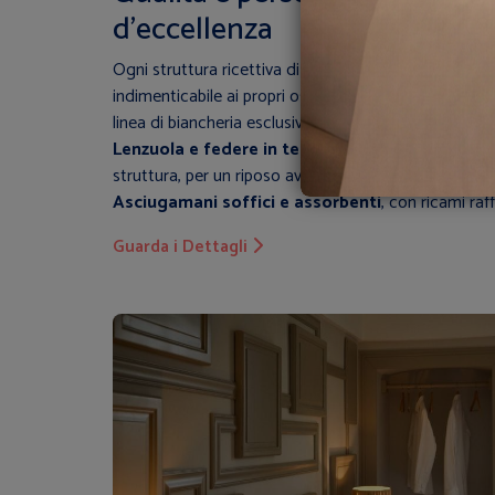
d’eccellenza
Ogni struttura ricettiva di prestigio sa quanto sia i
indimenticabile ai propri ospiti. Con questa consap
linea di biancheria esclusiva per
Le Dimore dei Gari
Lenzuola e federe in tessuti di alta qualità
, per
struttura, per un riposo avvolgente e di classe.
Asciugamani soffici e assorbenti
, con ricami raf
unico dell’ospitalità offerta.
Guarda i Dettagli