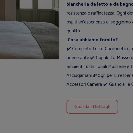
biancheria da letto e da bagn
resistenza e raffinatezza. Ogni det
ospiti un’esperienza di soggiorno 
qualità.
Cosa abbiamo fornito?
✔️ Completo Letto Cordonetto fre
rigenerante ✔️ Copriletto Masseria 100% Cotone, ideale per
ambienti rustici quali Masserie e Trulli di 
Asciugamani 450gr, per un’esperie
Guarda i Dettagli