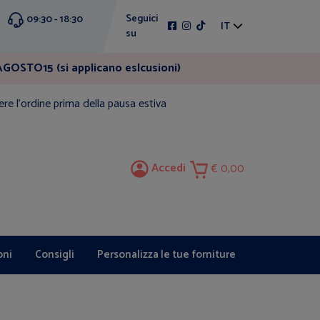
Seguici
09:30 - 18:30
IT
su
GOSTO15 (si applicano eslcusioni)
ere l'ordine prima della pausa estiva
Accedi
0,00
oni
Consigli
Personalizza le tue forniture