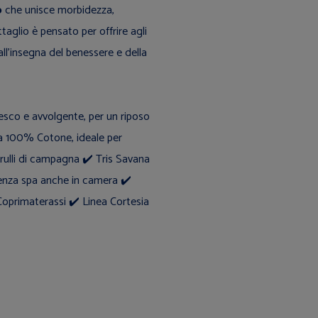
o
che unisce morbidezza,
taglio è pensato per offrire agli
all’insegna del benessere e della
sco e avvolgente, per un riposo
campagna ✔️ Tris Savana
nza spa anche in camera ✔️
Accessori Camera ✔️ Guanciali e Coprimaterassi ✔️ Linea Cortesia