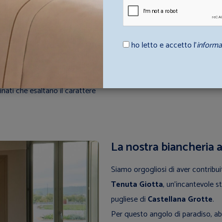
mportante offrire un’esperienza
evolezza, abbiamo creato una
ho letto e accetto l’
informa
baldi
, realizzando:
sonalizzate con il logo della
finati che esaltano il carattere
La nostra biancheria 
Siamo orgogliosi di aver contribui
Tenuta Giotta
, un'incantevole 
pugliese di
Castellana Grotte
.
Per questo angolo di paradiso, a