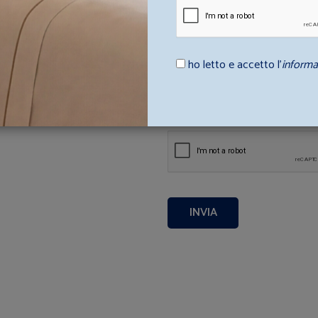
ho letto e accetto l’
informa
ho letto e accetto l'informati