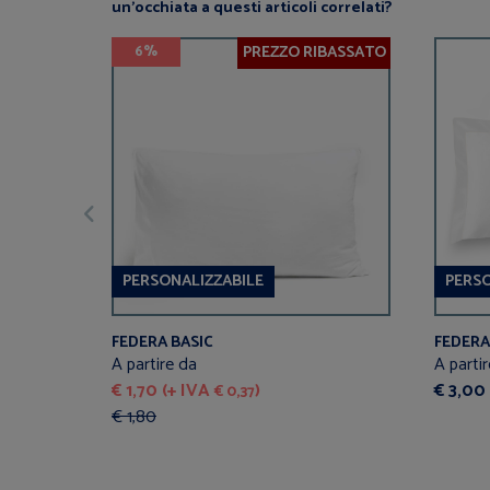
un’occhiata a questi articoli correlati?
PREZZO RIBASSATO
6%
PERSONALIZZABILE
PERSO
FEDERA BASIC
FEDERA
A partire da
A parti
€ 1,70 (+ IVA
)
€ 3,00
€ 0,37
€ 1,80