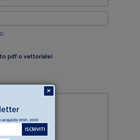
O
to pdf o vettoriale)
letter
o acquisto (min. 200)