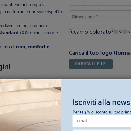
 e mantiene nel tempo la
, più uniforme e durevole rispetto
diversi colori, il runner è
Ricamo colorato?
SI
N
tandard 100
, quindi sicuro e
onimo di
cura, comfort e
Carica il tuo logo (forma
CARICA IL FILE
ini
Iscriviti alla news
Per te 3% di sconto sul tuo prim