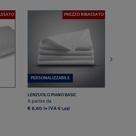
ASSATO
PREZZO RIBASSATO
PERSONALIZZABILE
PERSON
LENZUOLO PIANO BASIC
LENZUOL
PETTINA
A partire da
A partire
€ 6,60 (+ IVA
)
€ 1,45
€ 10,00 