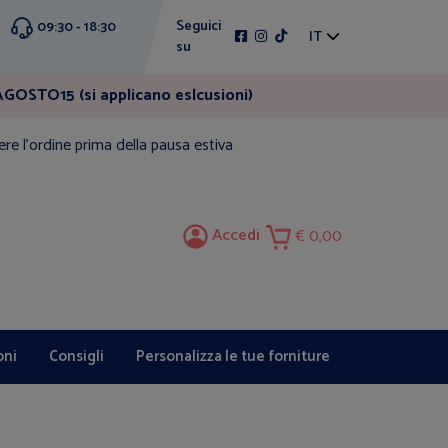
Seguici
09:30 - 18:30
IT
su
GOSTO15 (si applicano eslcusioni)
ere l'ordine prima della pausa estiva
Accedi
0,00
oni
Consigli
Personalizza le tue forniture