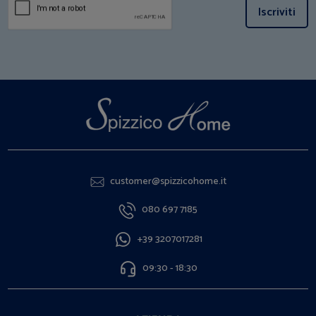
Iscriviti
customer@spizzicohome.it
080 697 7185
+39 3207017281
09:30 - 18:30