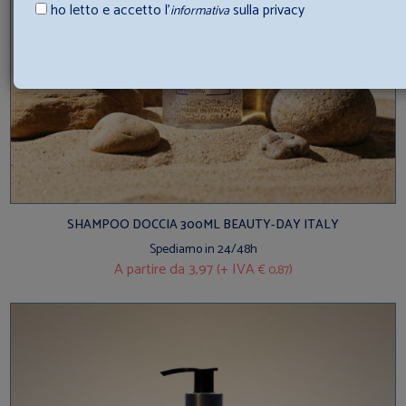
ho letto e accetto l’
sulla privacy
informativa
SHAMPOO DOCCIA 300ML BEAUTY-DAY ITALY
Spediamo in 24/48h
A partire da
3,97 (+ IVA
)
€ 0,87