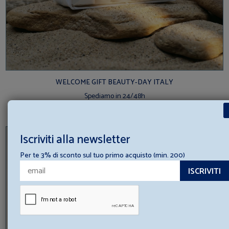
WELCOME GIFT BEAUTY-DAY ITALY
Spediamo in 24/48h
A partire da
3,63 (+ IVA
)
€ 0,80
Iscriviti alla newsletter
Per te 3% di sconto sul tuo primo acquisto (min. 200)