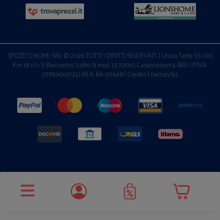
SPIZZICO HOME SRL © 2026 TUTTI I DIRITTI RISERVATI. | Unica Sede SS 100,
Km 18 c/o 'il Baricentro' Lotto 13 mod 23 70010 Casamassima (BA) | P.IVA:
07869010723 | REA: BA-371648 |
Credits I-factory.biz