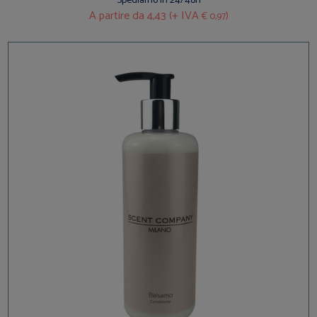
Spediamo in 24/48h
A partire da
4,43 (+ IVA
)
€ 0,97