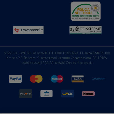
SPIZZICO HOME SRL © 2026 TUTTI I DIRITTI RISERVATI. | Unica Sede SS 100,
Km 18 c/o 'il Baricentro' Lotto 13 mod 23 70010 Casamassima (BA) | P.IVA:
07869010723 | REA: BA-371648 |
Credits I-factory.biz